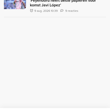
'Feyenoord heeft beste papieren voor
komst Javi López'
9 aug. 2026 10:39
9 reacties