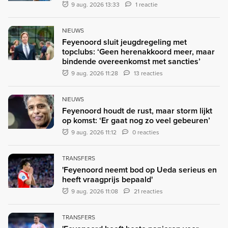
9 aug. 2026 13:33
1 reactie
NIEUWS
Feyenoord sluit jeugdregeling met
topclubs: ‘Geen herenakkoord meer, maar
bindende overeenkomst met sancties’
9 aug. 2026 11:28
13 reacties
NIEUWS
Feyenoord houdt de rust, maar storm lijkt
op komst: ‘Er gaat nog zo veel gebeuren’
9 aug. 2026 11:12
0 reacties
TRANSFERS
'Feyenoord neemt bod op Ueda serieus en
heeft vraagprijs bepaald'
9 aug. 2026 11:08
21 reacties
TRANSFERS