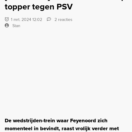
topper tegen PSV
1 mrt. 2024 12:02
2 reacties
Stan
De wedstrijden-trein waar Feyenoord zich
momenteel in bevindt, raast vrolijk verder met