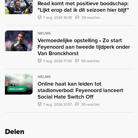
Read komt met positieve boodschap:
"Lijkt erop dat ik dit seizoen hier blijf"
7 aug. 2026 16:05
39 reacties
NIEUWS
Vermoedelijke opstelling • Zo start
Feyenoord aan tweede tijdperk onder
Van Bronckhorst
7 aug. 2026 17:00
56 reacties
NIEUWS
Online haat kan leiden tot
stadionverbod: Feyenoord lanceert
EXCLUSIEF
Social Hate Switch Off
7 aug. 2026 21:07
35 reacties
Delen