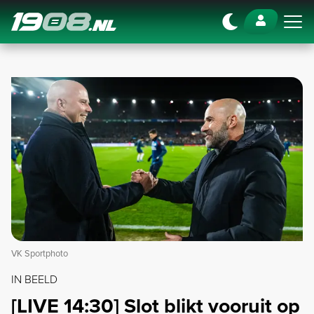
Navigation
VK Sportphoto
IN BEELD
[LIVE 14:30] Slot blikt vooruit op