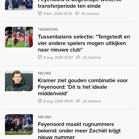
transferperiode ten einde
4 feb. 2026 00:01
41 reacties
TRANSFERS
Tussenbalans selectie: "Tengstedt en
vier andere spelers mogen uitkijken
naar nieuwe club"
8 aug. 2026 12:53
22 reacties
NIEUWS
Kramer ziet gouden combinatie voor
Feyenoord: ‘Dit is het ideale
middenveld’
8 aug. 2026 09:10
22 reacties
NIEUWS
Feyenoord maakt rugnummers
bekend: onder meer Zechiël krijgt
nieuw nummer