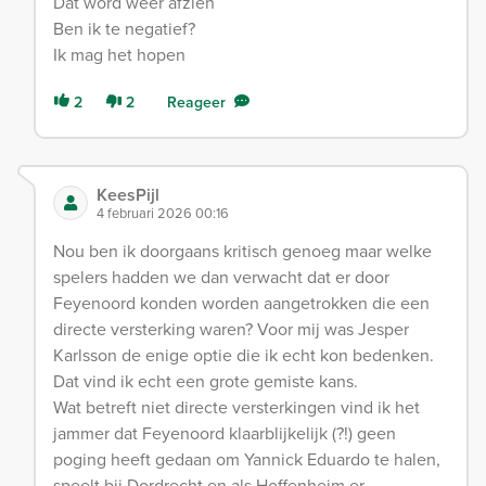
Dat word weer afzien
Ben ik te negatief?
Ik mag het hopen
2
2
Reageer
KeesPijl
4 februari 2026 00:16
Nou ben ik doorgaans kritisch genoeg maar welke
spelers hadden we dan verwacht dat er door
Feyenoord konden worden aangetrokken die een
directe versterking waren? Voor mij was Jesper
Karlsson de enige optie die ik echt kon bedenken.
Dat vind ik echt een grote gemiste kans.
Wat betreft niet directe versterkingen vind ik het
jammer dat Feyenoord klaarblijkelijk (?!) geen
poging heeft gedaan om Yannick Eduardo te halen,
speelt bij Dordrecht en als Hoffenheim er