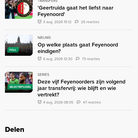
TRANSFERS
'Geertruida gaat het liefst naar
Feyenoord'
3 aug. 2026 15:12
25 reacties
NIEUWS
Op welke plaats gaat Feyenoord
eindigen?
POLL
6 aug. 2026 12:30
73 reacties
SERIES
Deze vijf Feyenoorders zijn volgend
jaar transfervrij: wie blijft en wie
SELECTIEPUZZEL
vertrekt?
4 aug. 2026 08:05
47 reacties
Delen