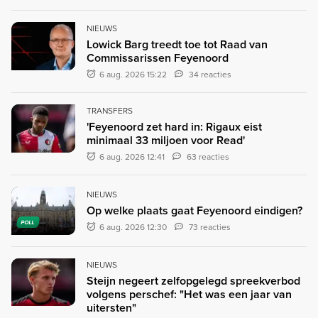
NIEUWS
Lowick Barg treedt toe tot Raad van
Commissarissen Feyenoord
6 aug. 2026 15:22
34 reacties
TRANSFERS
'Feyenoord zet hard in: Rigaux eist
minimaal 33 miljoen voor Read'
6 aug. 2026 12:41
63 reacties
NIEUWS
Op welke plaats gaat Feyenoord eindigen?
POLL
6 aug. 2026 12:30
73 reacties
NIEUWS
Steijn negeert zelfopgelegd spreekverbod
volgens perschef: "Het was een jaar van
uitersten"