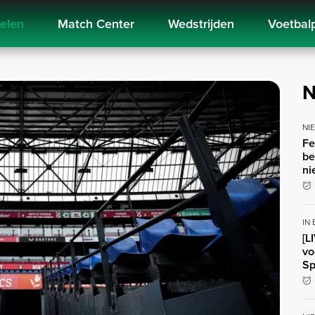
kelen
Match Center
Wedstrijden
Voetbal
N
NI
Fe
be
ni
IN
[L
vo
Sp