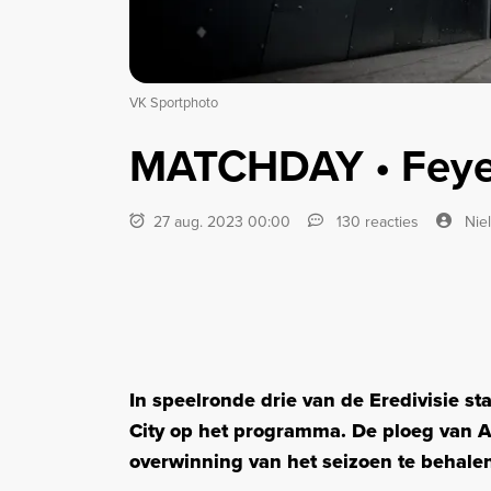
VK Sportphoto
MATCHDAY • Feyen
27 aug. 2023 00:00
130 reacties
Nie
In speelronde drie van de Eredivisie s
City op het programma. De ploeg van Ar
overwinning van het seizoen te behale