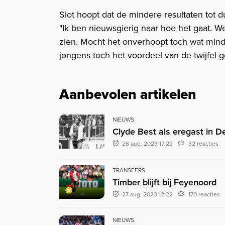
Slot hoopt dat de mindere resultaten tot d
"Ik ben nieuwsgierig naar hoe het gaat. W
zien. Mocht het onverhoopt toch wat mind
jongens toch het voordeel van de twijfel g
Aanbevolen artikelen
NIEUWS
Clyde Best als eregast in D
26 aug. 2023 17:22
32 reacties
TRANSFERS
Timber blijft bij Feyenoord
27 aug. 2023 12:22
170 reacties
NIEUWS