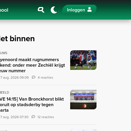
pool
Inloggen
et binnen
EUWS
yenoord maakt rugnummers
kend: onder meer Zechiël krijgt
euw nummer
7 aug. 2026 09:09
4 reacties
 BEELD
IVE 14:15] Van Bronckhorst blikt
oruit op stadsderby tegen
arta
7 aug. 2026 07:30
12 reacties