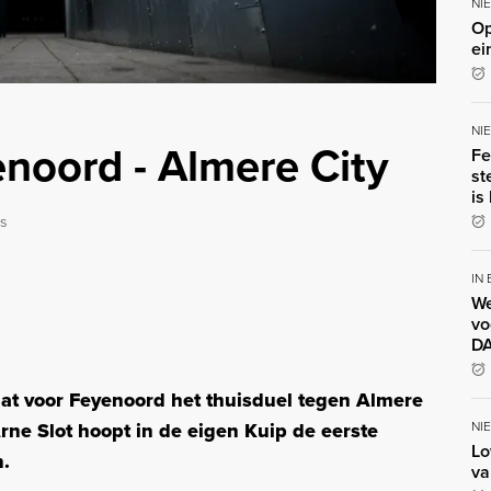
NI
Op
ei
NI
oord - Almere City
Fe
st
is
ls
IN
We
vo
DA
taat voor Feyenoord het thuisduel tegen Almere
NI
ne Slot hoopt in de eigen Kuip de eerste
Lo
n.
va