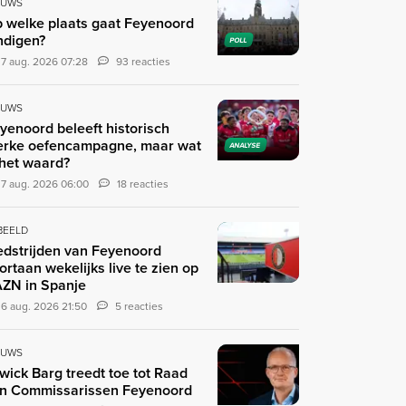
EUWS
 welke plaats gaat Feyenoord
ndigen?
POLL
7 aug. 2026 07:28
93 reacties
EUWS
yenoord beleeft historisch
erke oefencampagne, maar wat
ANALYSE
 het waard?
7 aug. 2026 06:00
18 reacties
 BEELD
dstrijden van Feyenoord
ortaan wekelijks live te zien op
ZN in Spanje
6 aug. 2026 21:50
5 reacties
EUWS
wick Barg treedt toe tot Raad
n Commissarissen Feyenoord