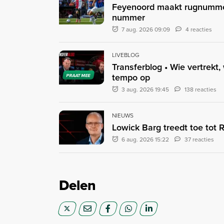
Feyenoord maakt rugnummer
nummer
7 aug. 2026 09:09
4 reacties
LIVEBLOG
Transferblog • Wie vertrekt,
tempo op
PRAAT MEE
3 aug. 2026 19:45
138 reacties
NIEUWS
Lowick Barg treedt toe tot
6 aug. 2026 15:22
37 reacties
Delen