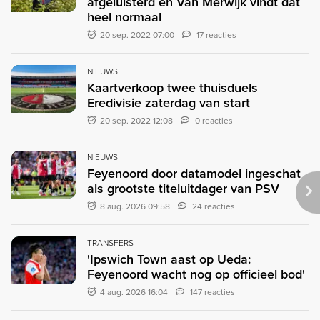
afgeluisterd en Van Merwijk vindt dat
heel normaal
20 sep. 2022 07:00
17 reacties
NIEUWS
Kaartverkoop twee thuisduels
Eredivisie zaterdag van start
20 sep. 2022 12:08
0 reacties
NIEUWS
Feyenoord door datamodel ingeschat
als grootste titeluitdager van PSV
8 aug. 2026 09:58
24 reacties
TRANSFERS
'Ipswich Town aast op Ueda:
Feyenoord wacht nog op officieel bod'
4 aug. 2026 16:04
147 reacties