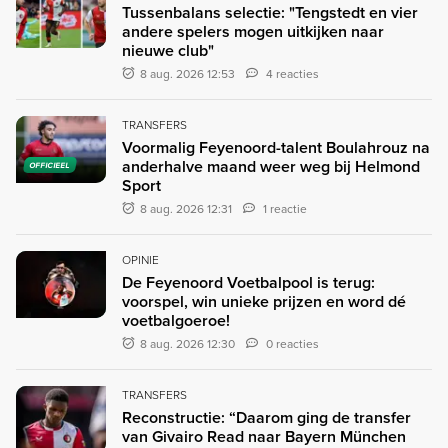
Tussenbalans selectie: "Tengstedt en vier
andere spelers mogen uitkijken naar
nieuwe club"
8 aug. 2026 12:53
4 reacties
TRANSFERS
Voormalig Feyenoord-talent Boulahrouz na
anderhalve maand weer weg bij Helmond
OFFICIEEL
Sport
8 aug. 2026 12:31
1 reactie
OPINIE
De Feyenoord Voetbalpool is terug:
voorspel, win unieke prijzen en word dé
voetbalgoeroe!
8 aug. 2026 12:30
0 reacties
TRANSFERS
Reconstructie: “Daarom ging de transfer
van Givairo Read naar Bayern München