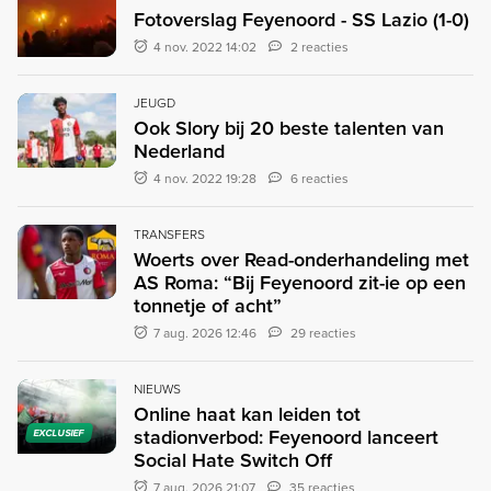
Fotoverslag Feyenoord - SS Lazio (1-0)
4 nov. 2022 14:02
2 reacties
JEUGD
Ook Slory bij 20 beste talenten van
Nederland
4 nov. 2022 19:28
6 reacties
TRANSFERS
Woerts over Read-onderhandeling met
AS Roma: “Bij Feyenoord zit-ie op een
tonnetje of acht”
7 aug. 2026 12:46
29 reacties
NIEUWS
Online haat kan leiden tot
stadionverbod: Feyenoord lanceert
EXCLUSIEF
Social Hate Switch Off
7 aug. 2026 21:07
35 reacties