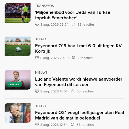
TRANSFERS
'Miljoenenbod voor Ueda van Turkse
topclub Fenerbahçe'
8 aug. 2026 23:24
33 reacties
JEUGD
Feyenoord O19 haalt met 6-0 uit tegen KV
Kortrijk
8 aug. 2026 20:30
2 reacties
NIEUWS
Luciano Valente wordt nieuwe aanvoerder
van Feyenoord dit seizoen
OFFICIEEL
8 aug. 2026 14:04
65 reacties
JEUGD
Feyenoord O21 veegt leeftijdsgenoten Real
Madrid van de mat in oefenduel
8 aug. 2026 12:54
38 reacties