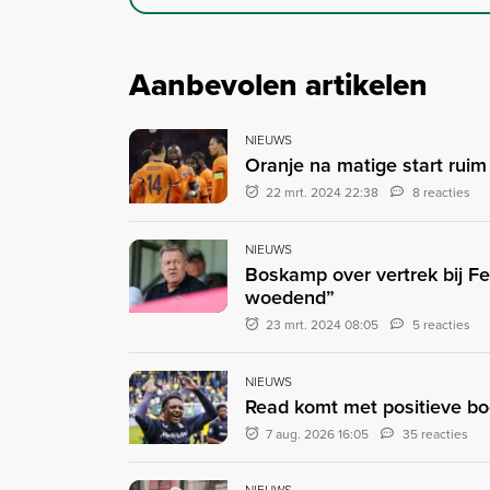
Aanbevolen artikelen
NIEUWS
Oranje na matige start ruim
22 mrt. 2024 22:38
8 reacties
NIEUWS
Boskamp over vertrek bij Fe
woedend”
23 mrt. 2024 08:05
5 reacties
NIEUWS
Read komt met positieve bood
7 aug. 2026 16:05
35 reacties