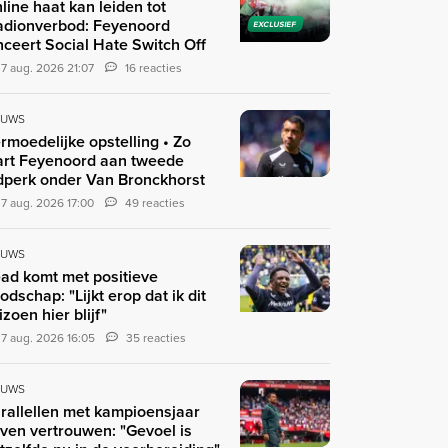
line haat kan leiden tot
adionverbod: Feyenoord
EXCLUSIEF
nceert Social Hate Switch Off
7 aug. 2026 21:07
16 reacties
EUWS
rmoedelijke opstelling • Zo
art Feyenoord aan tweede
jdperk onder Van Bronckhorst
7 aug. 2026 17:00
49 reacties
EUWS
ad komt met positieve
odschap: "Lijkt erop dat ik dit
izoen hier blijf"
7 aug. 2026 16:05
35 reacties
EUWS
rallellen met kampioensjaar
ven vertrouwen: "Gevoel is