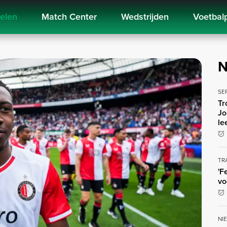
kelen
Match Center
Wedstrijden
Voetbal
N
SE
Tr
Jo
le
TR
'F
vo
NI