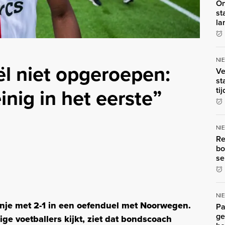
On
st
la
NI
l niet opgeroepen:
Ve
st
inig in het eerste”
ti
NI
Re
bo
se
NI
nje met 2-1 in een oefenduel met Noorwegen.
Pa
ge
ge voetballers kijkt, ziet dat bondscoach