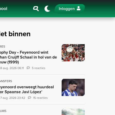
pool
Inloggen
et binnen
RIES
ophy Day • Feyenoord wint
han Cruijff Schaal in hol van de
euw (1999)
8 aug. 2026 06:11
5 reacties
ANSFERS
eyenoord overweegt huurdeal
or Spaanse Javi López'
7 aug. 2026 23:42
15 reacties
EUWS