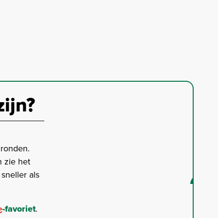
zijn?
gronden.
 zie het
neller als
-favoriet
.