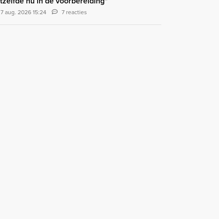
tzelfde nu in de voorbereiding"
7 aug. 2026 15:24
7 reacties