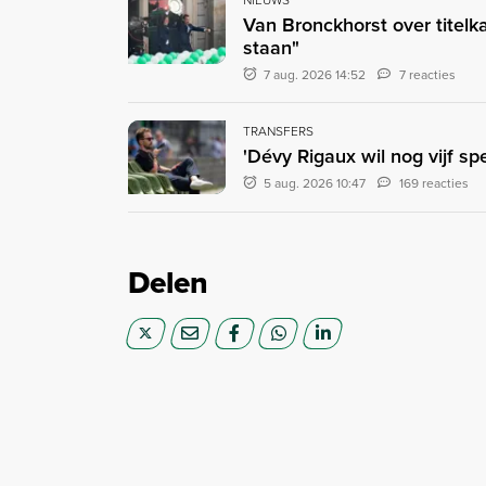
NIEUWS
Van Bronckhorst over titelka
staan"
7 aug. 2026 14:52
7 reacties
TRANSFERS
'Dévy Rigaux wil nog vijf sp
5 aug. 2026 10:47
169 reacties
Delen