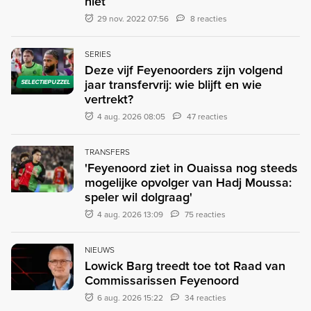
niet
29 nov. 2022 07:56
8 reacties
SERIES
Deze vijf Feyenoorders zijn volgend
jaar transfervrij: wie blijft en wie
SELECTIEPUZZEL
vertrekt?
4 aug. 2026 08:05
47 reacties
TRANSFERS
'Feyenoord ziet in Ouaissa nog steeds
mogelijke opvolger van Hadj Moussa:
speler wil dolgraag'
4 aug. 2026 13:09
75 reacties
NIEUWS
Lowick Barg treedt toe tot Raad van
Commissarissen Feyenoord
6 aug. 2026 15:22
34 reacties