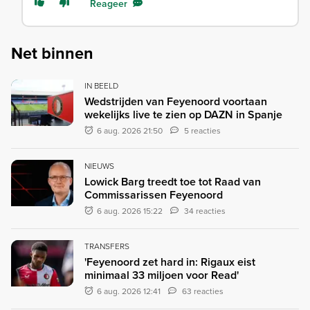
Reageer
Net binnen
IN BEELD
Wedstrijden van Feyenoord voortaan
wekelijks live te zien op DAZN in Spanje
6 aug. 2026 21:50
5 reacties
NIEUWS
Lowick Barg treedt toe tot Raad van
Commissarissen Feyenoord
6 aug. 2026 15:22
34 reacties
TRANSFERS
'Feyenoord zet hard in: Rigaux eist
minimaal 33 miljoen voor Read'
6 aug. 2026 12:41
63 reacties