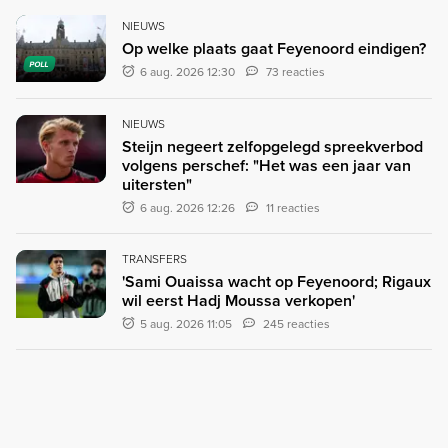
NIEUWS
Op welke plaats gaat Feyenoord eindigen?
POLL
6 aug. 2026 12:30
73 reacties
NIEUWS
Steijn negeert zelfopgelegd spreekverbod
volgens perschef: "Het was een jaar van
uitersten"
6 aug. 2026 12:26
11 reacties
TRANSFERS
'Sami Ouaissa wacht op Feyenoord; Rigaux
wil eerst Hadj Moussa verkopen'
5 aug. 2026 11:05
245 reacties