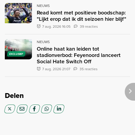
NIEUWS
Read komt met positieve boodschap:
"Lijkt erop dat ik dit seizoen hier blijf"
7 aug. 2026 16:05
39 reacties
NIEUWS
Online haat kan leiden tot
stadionverbod: Feyenoord lanceert
EXCLUSIEF
Social Hate Switch Off
7 aug. 2026 21:07
35 reacties
Delen