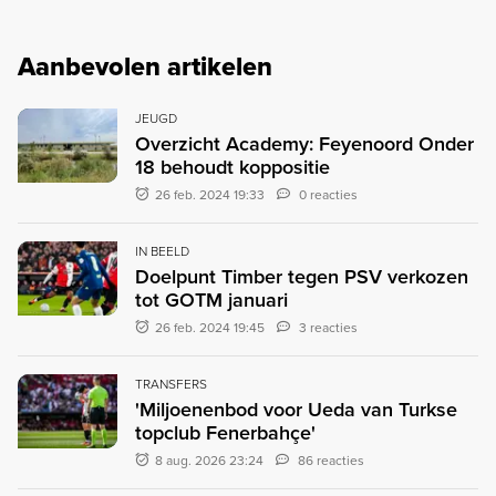
Aanbevolen artikelen
JEUGD
Overzicht Academy: Feyenoord Onder
18 behoudt koppositie
26 feb. 2024 19:33
0 reacties
IN BEELD
Doelpunt Timber tegen PSV verkozen
tot GOTM januari
26 feb. 2024 19:45
3 reacties
TRANSFERS
'Miljoenenbod voor Ueda van Turkse
topclub Fenerbahçe'
8 aug. 2026 23:24
86 reacties