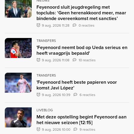
NIEUWS
Feyenoord sluit jeugdregeling met
topclubs: ‘Geen herenakkoord meer, maar
bindende overeenkomst met sancties’
9 aug. 2026 11:28
0 reacties
TRANSFERS
'Feyenoord neemt bod op Ueda serieus en
heeft vraagprijs bepaald'
9 aug. 2026 11:08
10 reacties
TRANSFERS
'Feyenoord heeft beste papieren voor
komst Javi López'
9 aug. 2026 10:39
6 reacties
LIVEBLOG
Met deze opstelling begint Feyenoord aan
het nieuwe seizoen [12:15]
9 aug. 2026 10:00
9 reacties