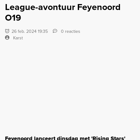
League-avontuur Feyenoord
O19
26 feb. 2024 19:35
0 reacties
Karst
Feyenoord lanceert dinsdag met 'Rising Stars'