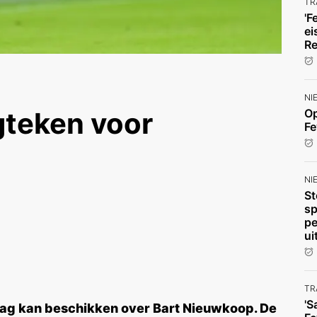
TR
'F
ei
Re
NI
Op
teken voor
Fe
NI
St
sp
pe
ui
TR
'S
ndag kan beschikken over Bart Nieuwkoop. De