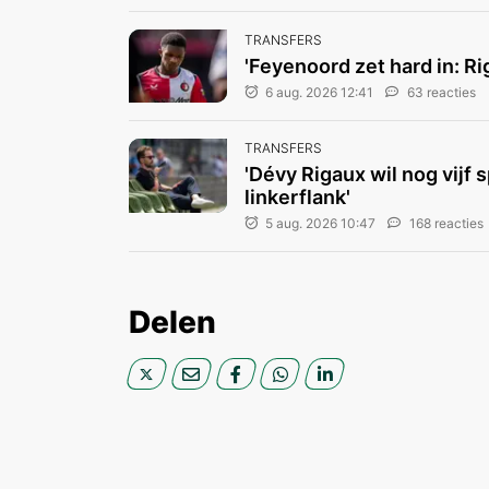
TRANSFERS
'Feyenoord zet hard in: R
6 aug. 2026 12:41
63 reacties
TRANSFERS
'Dévy Rigaux wil nog vijf 
linkerflank'
5 aug. 2026 10:47
168 reacties
Delen