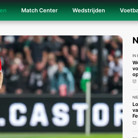
len
Match Center
Wedstrijden
Voetba
N
IN
We
vo
op
NI
Lo
va
Fe