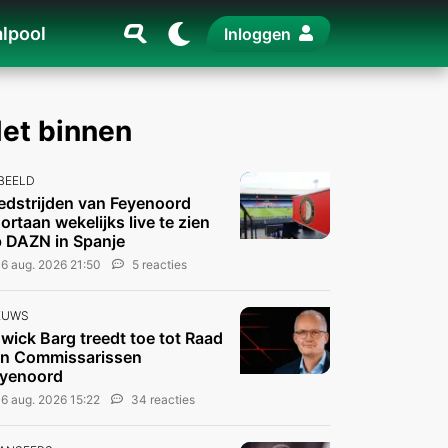
lpool
Inloggen
et binnen
 BEELD
dstrijden van Feyenoord
ortaan wekelijks live te zien
 DAZN in Spanje
6 aug. 2026 21:50
5 reacties
EUWS
wick Barg treedt toe tot Raad
n Commissarissen
yenoord
6 aug. 2026 15:22
34 reacties