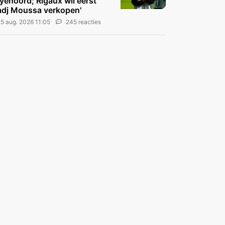
yenoord; Rigaux wil eerst
dj Moussa verkopen'
5 aug. 2026 11:05
245 reacties