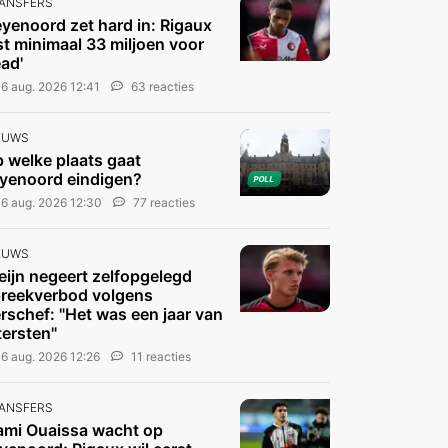
ANSFERS
eyenoord zet hard in: Rigaux
st minimaal 33 miljoen voor
ad'
6 aug. 2026 12:41
63 reacties
EUWS
 welke plaats gaat
yenoord eindigen?
POLL
6 aug. 2026 12:30
77 reacties
EUWS
eijn negeert zelfopgelegd
reekverbod volgens
rschef: "Het was een jaar van
tersten"
6 aug. 2026 12:26
11 reacties
ANSFERS
ami Ouaissa wacht op