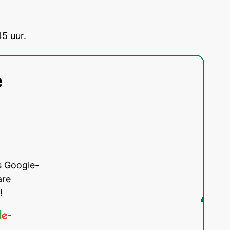
5 uur.
e
s Google-
are
!
-