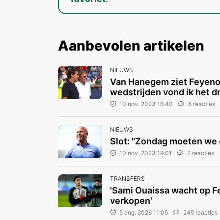
Aanbevolen artikelen
NIEUWS
Van Hanegem ziet Feyeno
wedstrijden vond ik het d
10 nov. 2023 16:40
8 reacties
NIEUWS
Slot: "Zondag moeten we 
10 nov. 2023 19:01
2 reacties
TRANSFERS
'Sami Ouaissa wacht op F
verkopen'
5 aug. 2026 11:05
245 reacties