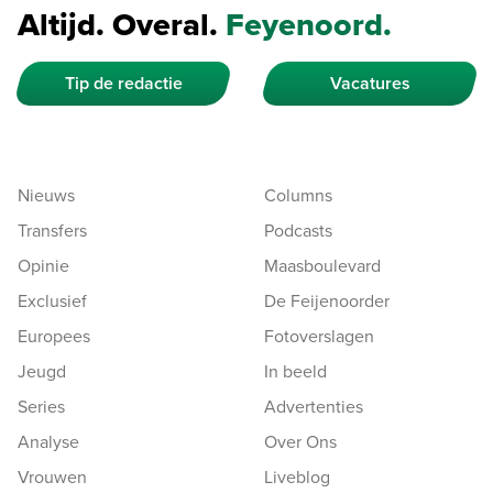
Altijd. Overal.
Feyenoord.
Tip de redactie
Vacatures
Nieuws
Columns
Transfers
Podcasts
Opinie
Maasboulevard
Exclusief
De Feijenoorder
Europees
Fotoverslagen
Jeugd
In beeld
Series
Advertenties
Analyse
Over Ons
Vrouwen
Liveblog