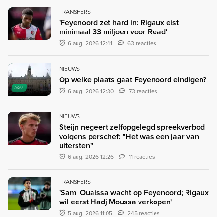
TRANSFERS
'Feyenoord zet hard in: Rigaux eist
minimaal 33 miljoen voor Read'
6 aug. 2026 12:41
63 reacties
NIEUWS
Op welke plaats gaat Feyenoord eindigen?
POLL
6 aug. 2026 12:30
73 reacties
NIEUWS
Steijn negeert zelfopgelegd spreekverbod
volgens perschef: "Het was een jaar van
uitersten"
6 aug. 2026 12:26
11 reacties
TRANSFERS
'Sami Ouaissa wacht op Feyenoord; Rigaux
wil eerst Hadj Moussa verkopen'
5 aug. 2026 11:05
245 reacties