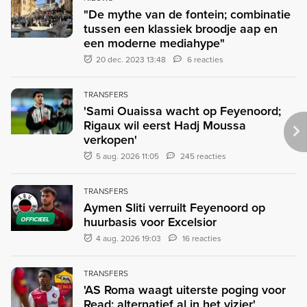
"De mythe van de fontein; combinatie
tussen een klassiek broodje aap en
een moderne mediahype"
20 dec. 2023 13:48
6 reacties
TRANSFERS
'Sami Ouaissa wacht op Feyenoord;
Rigaux wil eerst Hadj Moussa
verkopen'
5 aug. 2026 11:05
245 reacties
TRANSFERS
Aymen Sliti verruilt Feyenoord op
huurbasis voor Excelsior
OFFICIEEL
4 aug. 2026 19:03
16 reacties
TRANSFERS
'AS Roma waagt uiterste poging voor
Read: alternatief al in het vizier'