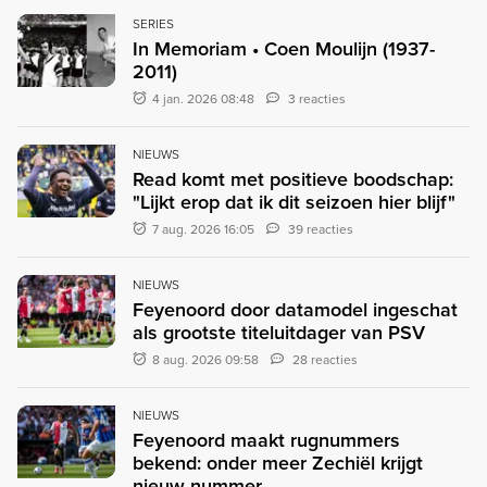
SERIES
In Memoriam • Coen Moulijn (1937-
2011)
4 jan. 2026 08:48
3 reacties
NIEUWS
Read komt met positieve boodschap:
"Lijkt erop dat ik dit seizoen hier blijf"
7 aug. 2026 16:05
39 reacties
NIEUWS
Feyenoord door datamodel ingeschat
als grootste titeluitdager van PSV
8 aug. 2026 09:58
28 reacties
NIEUWS
Feyenoord maakt rugnummers
bekend: onder meer Zechiël krijgt
nieuw nummer