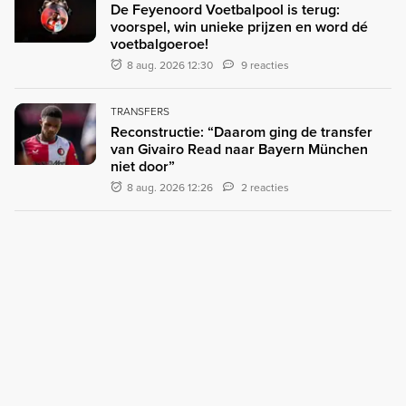
De Feyenoord Voetbalpool is terug:
voorspel, win unieke prijzen en word dé
voetbalgoeroe!
8 aug. 2026 12:30
9 reacties
TRANSFERS
Reconstructie: “Daarom ging de transfer
van Givairo Read naar Bayern München
niet door”
8 aug. 2026 12:26
2 reacties