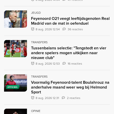
JEUGD
Feyenoord O21 veegt leeftijdsgenoten Real
Madrid van de mat in oefenduel
8 aug. 2026 12:54
36 reacties
TRANSFERS
Tussenbalans selectie: "Tengstedt en vier
andere spelers mogen uitkijken naar
nieuwe club"
8 aug. 2026 12:53
16 reacties
TRANSFERS
Voormalig Feyenoord-talent Boulahrouz na
anderhalve maand weer weg bij Helmond
OFFICIEEL
Sport
8 aug. 2026 12:31
2 reacties
OPINIE