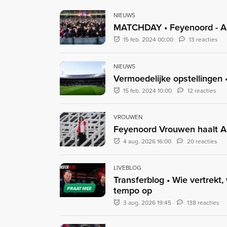
NIEUWS
MATCHDAY • Feyenoord - 
15 feb. 2024 00:00
13 reacties
NIEUWS
Vermoedelijke opstellingen
15 feb. 2024 10:00
12 reacties
VROUWEN
Feyenoord Vrouwen haalt A
4 aug. 2026 16:00
20 reacties
LIVEBLOG
Transferblog • Wie vertrekt,
tempo op
PRAAT MEE
3 aug. 2026 19:45
138 reacties