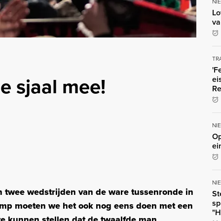
NI
Lo
va
TR
'F
 sjaal mee!
ei
Re
NI
Op
ei
NI
n twee wedstrijden van de ware tussenronde in
St
sp
amp moeten we het ook nog eens doen met een
"H
te kunnen stellen dat de twaalfde man