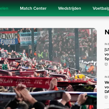
kelen
Match Center
Wedstrijden
Voetbal
N
IN
[L
vo
Sp
IN
We
vo
DA