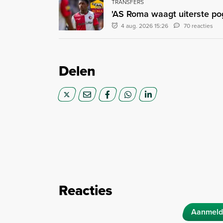
TRANSFERS
'AS Roma waagt uiterste pogi
4 aug. 2026 15:26
70 reacties
Delen
Reacties
Aanmeld