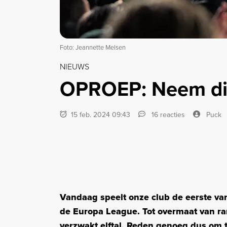
Foto: Jeannette Melsen
NIEUWS
OPROEP: Neem die
15 feb. 2024 09:43
16 reacties
Puck
Vandaag speelt onze club de eerste va
de Europa League. Tot overmaat van r
verzwakt elftal. Reden genoeg dus om 