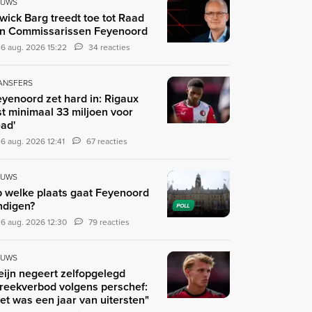
EUWS
wick Barg treedt toe tot Raad
n Commissarissen Feyenoord
6 aug. 2026 15:22
34 reacties
ANSFERS
eyenoord zet hard in: Rigaux
st minimaal 33 miljoen voor
ad'
6 aug. 2026 12:41
67 reacties
EUWS
 welke plaats gaat Feyenoord
ndigen?
POLL
6 aug. 2026 12:30
79 reacties
EUWS
eijn negeert zelfopgelegd
reekverbod volgens perschef:
et was een jaar van uitersten"