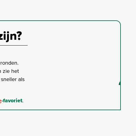
zijn?
gronden.
 zie het
neller als
-favoriet
.