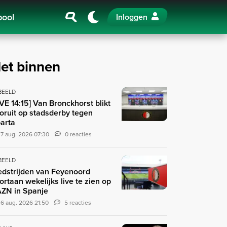
pool
Inloggen
et binnen
 BEELD
IVE 14:15] Van Bronckhorst blikt
oruit op stadsderby tegen
arta
7 aug. 2026 07:30
0 reacties
 BEELD
dstrijden van Feyenoord
ortaan wekelijks live te zien op
ZN in Spanje
6 aug. 2026 21:50
5 reacties