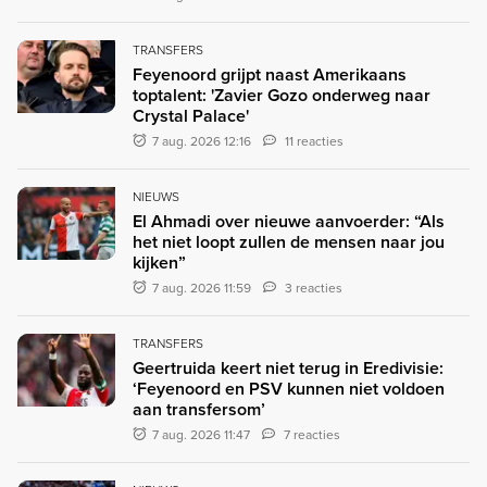
TRANSFERS
Feyenoord grijpt naast Amerikaans
toptalent: 'Zavier Gozo onderweg naar
Crystal Palace'
7 aug. 2026 12:16
11 reacties
NIEUWS
El Ahmadi over nieuwe aanvoerder: “Als
het niet loopt zullen de mensen naar jou
kijken”
7 aug. 2026 11:59
3 reacties
TRANSFERS
Geertruida keert niet terug in Eredivisie:
‘Feyenoord en PSV kunnen niet voldoen
aan transfersom’
7 aug. 2026 11:47
7 reacties