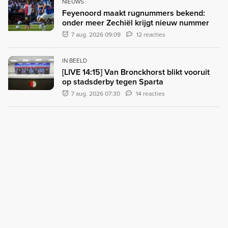
NIEUWS
Feyenoord maakt rugnummers bekend:
onder meer Zechiël krijgt nieuw nummer
7 aug. 2026 09:09
12 reacties
IN BEELD
[LIVE 14:15] Van Bronckhorst blikt vooruit
op stadsderby tegen Sparta
7 aug. 2026 07:30
14 reacties