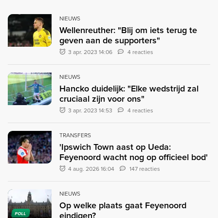
NIEUWS
Wellenreuther: "Blij om iets terug te
geven aan de supporters"
3 apr. 2023 14:06
4 reacties
NIEUWS
Hancko duidelijk: "Elke wedstrijd zal
cruciaal zijn voor ons"
3 apr. 2023 14:53
4 reacties
TRANSFERS
'Ipswich Town aast op Ueda:
Feyenoord wacht nog op officieel bod'
4 aug. 2026 16:04
147 reacties
NIEUWS
Op welke plaats gaat Feyenoord
eindigen?
POLL