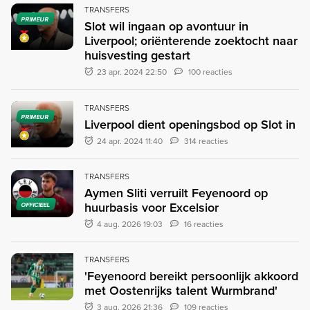
TRANSFERS
PRIMEUR
Slot wil ingaan op avontuur in
Liverpool; oriënterende zoektocht naar
huisvesting gestart
23 apr. 2024 22:50
100 reacties
TRANSFERS
PRIMEUR
Liverpool dient openingsbod op Slot in
24 apr. 2024 11:40
314 reacties
TRANSFERS
Aymen Sliti verruilt Feyenoord op
huurbasis voor Excelsior
OFFICIEEL
4 aug. 2026 19:03
16 reacties
TRANSFERS
'Feyenoord bereikt persoonlijk akkoord
met Oostenrijks talent Wurmbrand'
3 aug. 2026 21:36
109 reacties