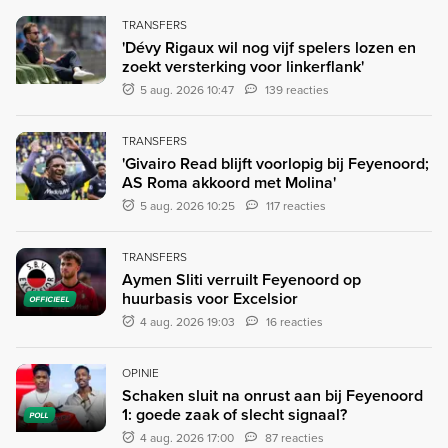
TRANSFERS
'Dévy Rigaux wil nog vijf spelers lozen en
zoekt versterking voor linkerflank'
5 aug. 2026 10:47
139 reacties
TRANSFERS
'Givairo Read blijft voorlopig bij Feyenoord;
AS Roma akkoord met Molina'
5 aug. 2026 10:25
117 reacties
TRANSFERS
Aymen Sliti verruilt Feyenoord op
huurbasis voor Excelsior
OFFICIEEL
4 aug. 2026 19:03
16 reacties
OPINIE
Schaken sluit na onrust aan bij Feyenoord
1: goede zaak of slecht signaal?
POLL
4 aug. 2026 17:00
87 reacties