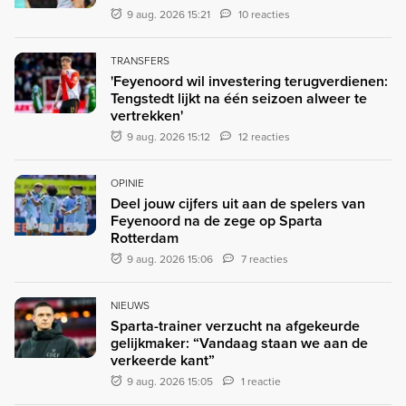
9 aug. 2026 15:21
10 reacties
TRANSFERS
'Feyenoord wil investering terugverdienen:
Tengstedt lijkt na één seizoen alweer te
vertrekken'
9 aug. 2026 15:12
12 reacties
OPINIE
Deel jouw cijfers uit aan de spelers van
Feyenoord na de zege op Sparta
Rotterdam
9 aug. 2026 15:06
7 reacties
NIEUWS
Sparta-trainer verzucht na afgekeurde
gelijkmaker: “Vandaag staan we aan de
verkeerde kant”
9 aug. 2026 15:05
1 reactie