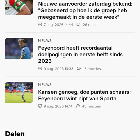
Nieuwe aanvoerder zaterdag bekend:
"Gebaseerd op hoe ik de groep heb
meegemaakt in de eerste week"
7 aug. 2026 14:44
26 reacties
NIEUWS
Feyenoord heeft recordaantal
doelpogingen in eerste helft sinds
2023
9 aug. 2026 13:33
15 reacties
NIEUWS
Kansen genoeg, doelpunten schaars:
Feyenoord wint nipt van Sparta
9 aug. 2026 14:14
43 reacties
Delen