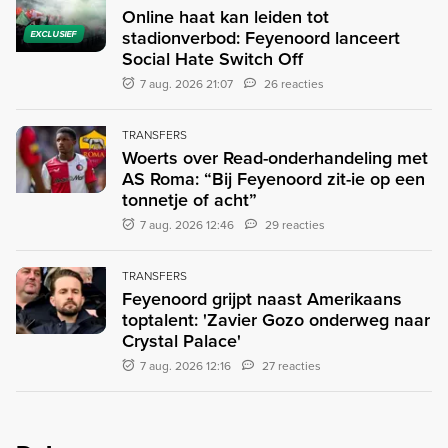
Online haat kan leiden tot
stadionverbod: Feyenoord lanceert
EXCLUSIEF
Social Hate Switch Off
7 aug. 2026 21:07
26 reacties
TRANSFERS
Woerts over Read-onderhandeling met
AS Roma: “Bij Feyenoord zit-ie op een
tonnetje of acht”
7 aug. 2026 12:46
29 reacties
TRANSFERS
Feyenoord grijpt naast Amerikaans
toptalent: 'Zavier Gozo onderweg naar
Crystal Palace'
7 aug. 2026 12:16
27 reacties