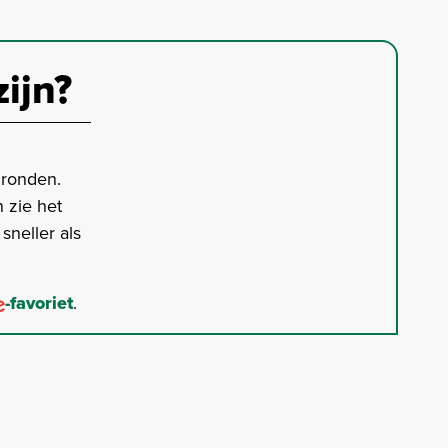
zijn?
gronden.
 zie het
neller als
-favoriet
.