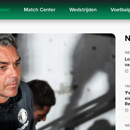
kelen
Match Center
Wedstrijden
Voetbal
N
NI
Lo
va
TR
'F
ei
Re
NI