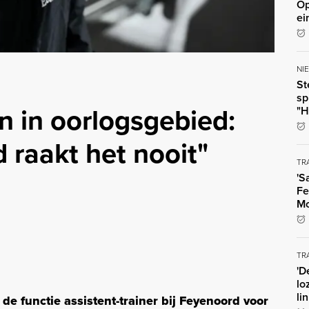
Op
ei
NI
St
sp
n in oorlogsgebied:
"H
raakt het nooit"
TR
'S
Fe
Mo
TR
'D
lo
li
de functie assistent-trainer bij Feyenoord voor