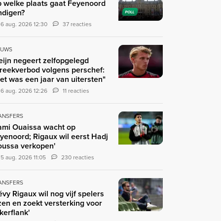
 welke plaats gaat Feyenoord
ndigen?
POLL
6 aug. 2026 12:30
37 reacties
EUWS
eijn negeert zelfopgelegd
reekverbod volgens perschef:
et was een jaar van uitersten"
6 aug. 2026 12:26
11 reacties
ANSFERS
ami Ouaissa wacht op
yenoord; Rigaux wil eerst Hadj
ussa verkopen'
5 aug. 2026 11:05
230 reacties
ANSFERS
évy Rigaux wil nog vijf spelers
zen en zoekt versterking voor
nkerflank'