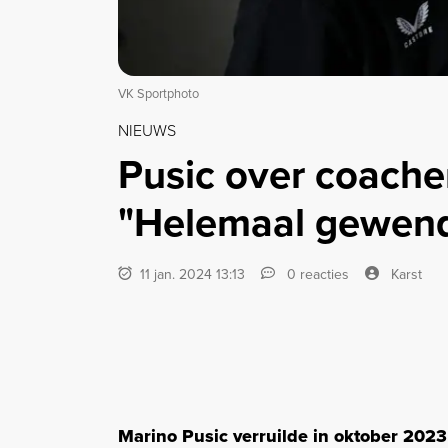
VK Sportphoto
NIEUWS
Pusic over coache
"Helemaal gewend 
11 jan. 2024 13:13
0 reacties
Karst
Marino Pusic verruilde in oktober 2023 