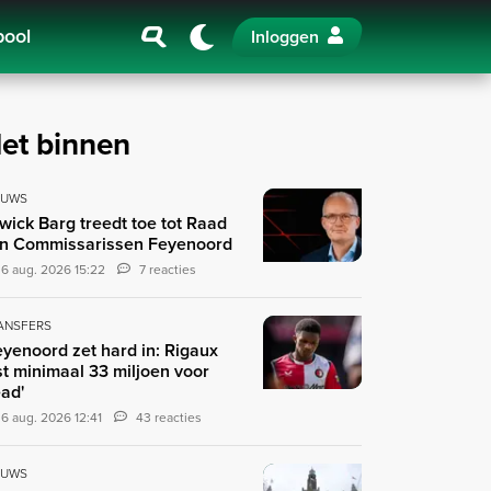
pool
Inloggen
et binnen
EUWS
wick Barg treedt toe tot Raad
n Commissarissen Feyenoord
6 aug. 2026 15:22
7 reacties
ANSFERS
eyenoord zet hard in: Rigaux
st minimaal 33 miljoen voor
ad'
6 aug. 2026 12:41
43 reacties
EUWS