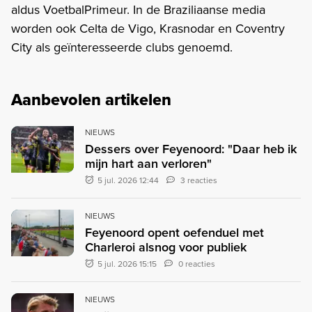
aldus VoetbalPrimeur. In de Braziliaanse media
worden ook Celta de Vigo, Krasnodar en Coventry
City als geïnteresseerde clubs genoemd.
Aanbevolen artikelen
NIEUWS
Dessers over Feyenoord: "Daar heb ik
mijn hart aan verloren"
5 jul. 2026 12:44
3 reacties
NIEUWS
Feyenoord opent oefenduel met
Charleroi alsnog voor publiek
5 jul. 2026 15:15
0 reacties
NIEUWS