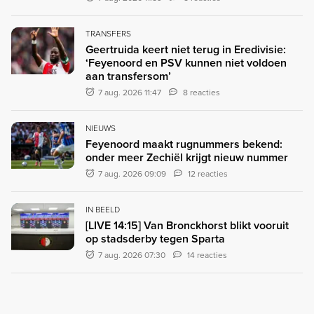
TRANSFERS
Geertruida keert niet terug in Eredivisie:
‘Feyenoord en PSV kunnen niet voldoen
aan transfersom’
7 aug. 2026 11:47
8 reacties
NIEUWS
Feyenoord maakt rugnummers bekend:
onder meer Zechiël krijgt nieuw nummer
7 aug. 2026 09:09
12 reacties
IN BEELD
[LIVE 14:15] Van Bronckhorst blikt vooruit
op stadsderby tegen Sparta
7 aug. 2026 07:30
14 reacties