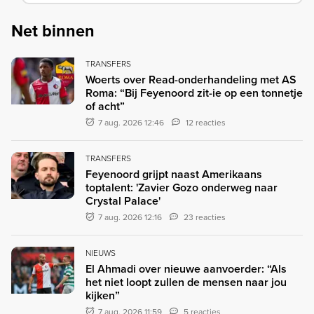
Net binnen
TRANSFERS
Woerts over Read-onderhandeling met AS
Roma: “Bij Feyenoord zit-ie op een tonnetje
of acht”
7 aug. 2026 12:46
12 reacties
TRANSFERS
Feyenoord grijpt naast Amerikaans
toptalent: 'Zavier Gozo onderweg naar
Crystal Palace'
7 aug. 2026 12:16
23 reacties
NIEUWS
El Ahmadi over nieuwe aanvoerder: “Als
het niet loopt zullen de mensen naar jou
kijken”
7 aug. 2026 11:59
5 reacties