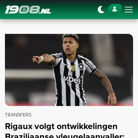
Navigation
TRANSFERS
Rigaux volgt ontwikkelingen
Braziliaanse vleugelaanvaller: