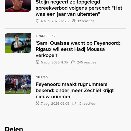
Steijn negeert zelfopgelegd
spreekverbod volgens perschef: "Het
was een jaar van uitersten"
6 aug. 2026 12:26
12 reacties
TRANSFERS
'Sami Ouaissa wacht op Feyenoord;
Rigaux wil eerst Hadj Moussa
verkopen'
5 aug. 2026 11:05
245 reacties
NIEUWS
Feyenoord maakt rugnummers
bekend: onder meer Zechiël krijgt
nieuw nummer
7 aug. 2026 09:09
12 reacties
Delen