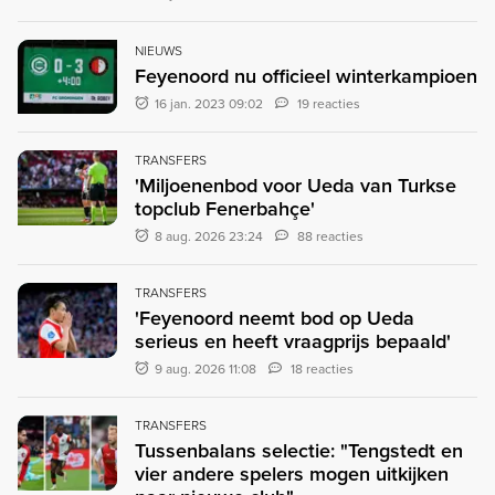
NIEUWS
Feyenoord nu officieel winterkampioen
16 jan. 2023 09:02
19 reacties
TRANSFERS
'Miljoenenbod voor Ueda van Turkse
topclub Fenerbahçe'
8 aug. 2026 23:24
88 reacties
TRANSFERS
'Feyenoord neemt bod op Ueda
serieus en heeft vraagprijs bepaald'
9 aug. 2026 11:08
18 reacties
TRANSFERS
Tussenbalans selectie: "Tengstedt en
vier andere spelers mogen uitkijken