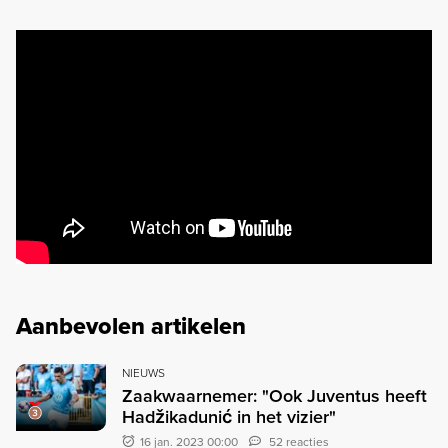
Aanbevolen artikelen
NIEUWS
Zaakwaarnemer: "Ook Juventus heeft
Hadžikadunić in het vizier"
16 jan. 2023 00:00
52 reacties