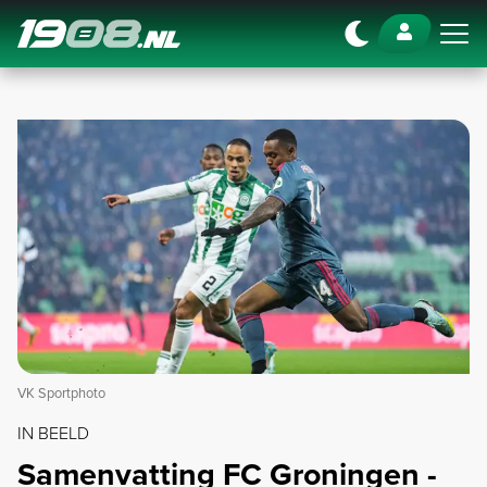
Navigation
VK Sportphoto
IN BEELD
Samenvatting FC Groningen -