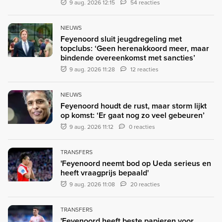
9 aug. 2026 12:15
54 reacties
NIEUWS
Feyenoord sluit jeugdregeling met
topclubs: ‘Geen herenakkoord meer, maar
bindende overeenkomst met sancties’
9 aug. 2026 11:28
12 reacties
NIEUWS
Feyenoord houdt de rust, maar storm lijkt
op komst: ‘Er gaat nog zo veel gebeuren’
9 aug. 2026 11:12
0 reacties
TRANSFERS
'Feyenoord neemt bod op Ueda serieus en
heeft vraagprijs bepaald'
9 aug. 2026 11:08
20 reacties
TRANSFERS
'Feyenoord heeft beste papieren voor