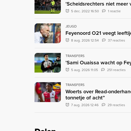
'Scheidsrechters niet meer 
5 dec. 2022 16:50
1 reactie
JEUGD
Feyenoord O21 veegt leefti
8 aug. 2026 12:54
37 reacties
TRANSFERS
'Sami Ouaissa wacht op Fey
5 aug. 2026 11:05
251 reacties
TRANSFERS
Woerts over Read-onderhand
tonnetje of acht”
7 aug. 2026 12:46
29 reacties