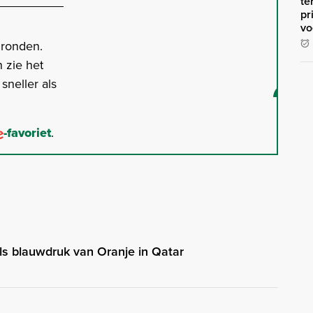
te
pr
vo
gronden.
 zie het
neller als
-favoriet
.
ls blauwdruk van Oranje in Qatar