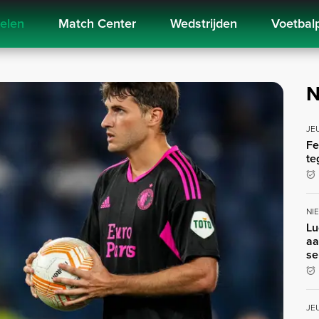
kelen
Match Center
Wedstrijden
Voetbal
N
JE
Fe
te
NI
Lu
aa
se
JE