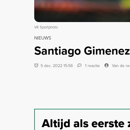
VK Sportphoto
NIEUWS
Santiago Gimenez
5 dec. 2022 15:56
1 reactie
Van de re
Altijd als eerste 