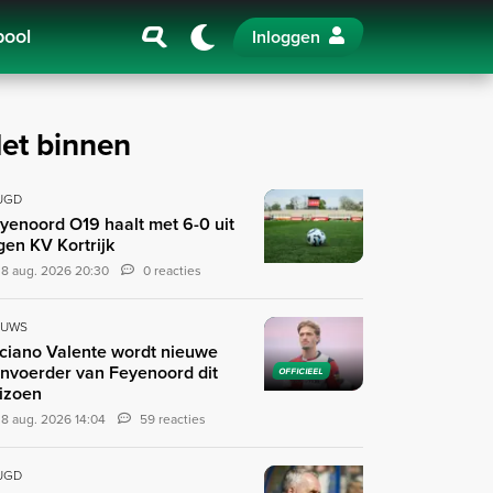
pool
Inloggen
et binnen
UGD
yenoord O19 haalt met 6-0 uit
gen KV Kortrijk
8 aug. 2026 20:30
0 reacties
EUWS
ciano Valente wordt nieuwe
nvoerder van Feyenoord dit
OFFICIEEL
izoen
8 aug. 2026 14:04
59 reacties
UGD