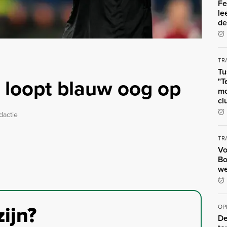
Fe
le
de
TR
Tu
 loopt blauw oog op
"T
mo
cl
dactie
TR
Vo
Bo
we
zijn?
OP
De