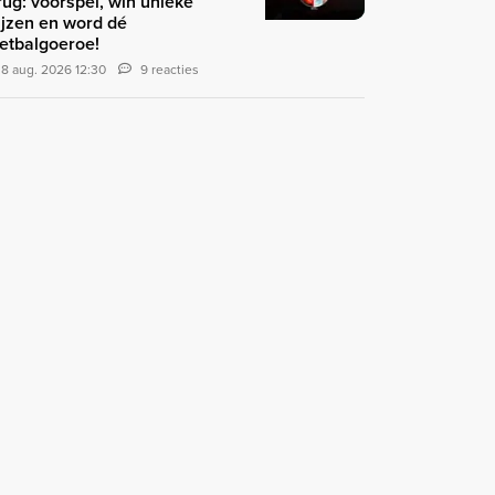
rug: voorspel, win unieke
ijzen en word dé
etbalgoeroe!
8 aug. 2026 12:30
9 reacties