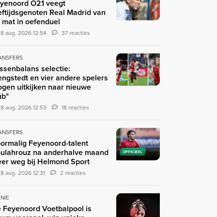
yenoord O21 veegt
eftijdsgenoten Real Madrid van
 mat in oefenduel
8 aug. 2026 12:54
37 reacties
ANSFERS
ssenbalans selectie:
engstedt en vier andere spelers
gen uitkijken naar nieuwe
ub"
8 aug. 2026 12:53
18 reacties
ANSFERS
ormalig Feyenoord-talent
ulahrouz na anderhalve maand
OFFICIEEL
er weg bij Helmond Sport
8 aug. 2026 12:31
2 reacties
INIE
 Feyenoord Voetbalpool is