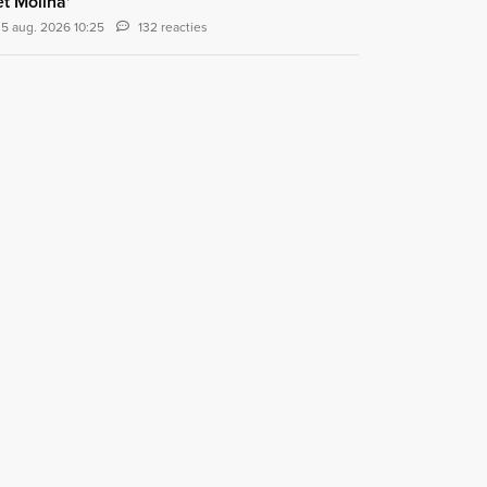
t Molina'
5 aug. 2026 10:25
132 reacties