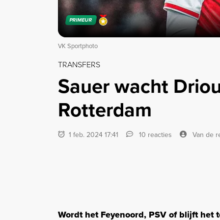
PRIMEUR
VK Sportphoto
TRANSFERS
Sauer wacht Drioue
Rotterdam
1 feb. 2024 17:41
10 reacties
Van de r
Wordt het Feyenoord, PSV of blijft het 