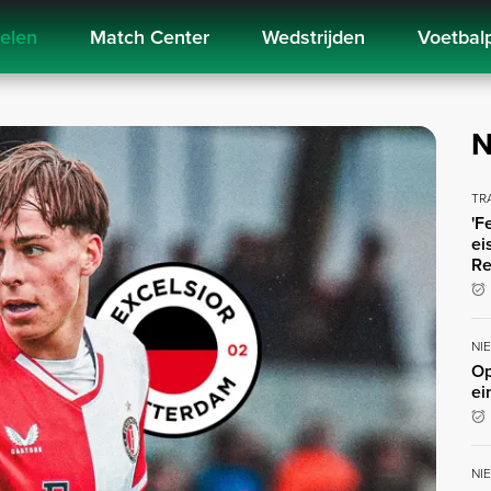
kelen
Match Center
Wedstrijden
Voetbal
N
TR
'F
ei
Re
NI
Op
ei
NI