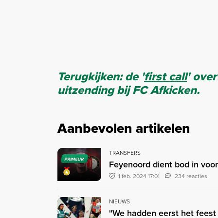
Terugkijken: de '
first call
' over
uitzending bij FC Afkicken.
Aanbevolen artikelen
TRANSFERS
PRIMEUR
Feyenoord dient bod in voo
1 feb. 2024 17:01
234 reacties
NIEUWS
"We hadden eerst het feest 