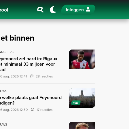
pool
Inloggen
et binnen
ANSFERS
eyenoord zet hard in: Rigaux
st minimaal 33 miljoen voor
ad'
6 aug. 2026 12:41
28 reacties
EUWS
 welke plaats gaat Feyenoord
ndigen?
POLL
6 aug. 2026 12:30
17 reacties
EUWS