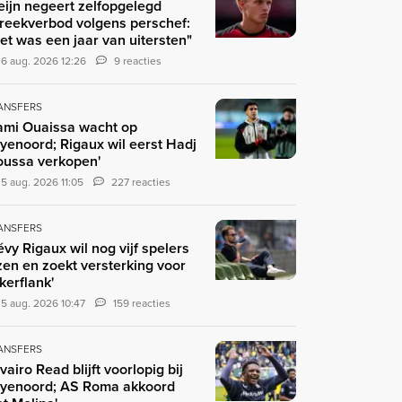
eijn negeert zelfopgelegd
reekverbod volgens perschef:
et was een jaar van uitersten"
6 aug. 2026 12:26
9 reacties
ANSFERS
ami Ouaissa wacht op
yenoord; Rigaux wil eerst Hadj
ussa verkopen'
5 aug. 2026 11:05
227 reacties
ANSFERS
évy Rigaux wil nog vijf spelers
zen en zoekt versterking voor
nkerflank'
5 aug. 2026 10:47
159 reacties
ANSFERS
ivairo Read blijft voorlopig bij
yenoord; AS Roma akkoord