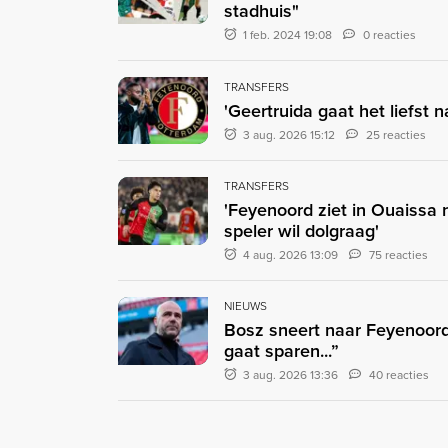
stadhuis"
1 feb. 2024 19:08
0 reacties
TRANSFERS
'Geertruida gaat het liefst 
3 aug. 2026 15:12
25 reacties
TRANSFERS
'Feyenoord ziet in Ouaissa
speler wil dolgraag'
4 aug. 2026 13:09
75 reacties
NIEUWS
Bosz sneert naar Feyenoord:
gaat sparen...”
3 aug. 2026 13:36
40 reacties