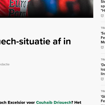
St
sp
"H
TR
'S
ch-situatie af in
Fe
Mo
TR
edactie
'D
lo
li
TR
'G
Fe
toch Excelsior voor
Couhaib Driouech
? Het