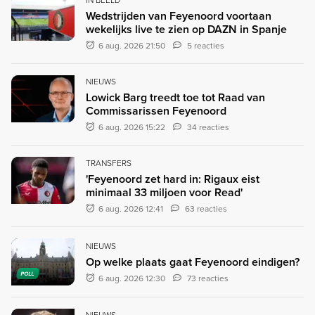
Wedstrijden van Feyenoord voortaan
wekelijks live te zien op DAZN in Spanje
6 aug. 2026 21:50
5 reacties
NIEUWS
Lowick Barg treedt toe tot Raad van
Commissarissen Feyenoord
6 aug. 2026 15:22
34 reacties
TRANSFERS
'Feyenoord zet hard in: Rigaux eist
minimaal 33 miljoen voor Read'
6 aug. 2026 12:41
63 reacties
NIEUWS
Op welke plaats gaat Feyenoord eindigen?
POLL
6 aug. 2026 12:30
73 reacties
NIEUWS