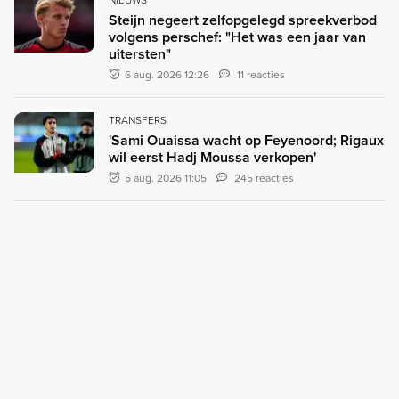
Steijn negeert zelfopgelegd spreekverbod
volgens perschef: "Het was een jaar van
uitersten"
6 aug. 2026 12:26
11 reacties
TRANSFERS
'Sami Ouaissa wacht op Feyenoord; Rigaux
wil eerst Hadj Moussa verkopen'
5 aug. 2026 11:05
245 reacties