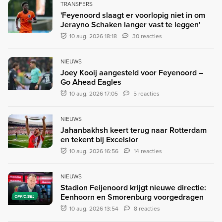
TRANSFERS
'Feyenoord slaagt er voorlopig niet in om
Jerayno Schaken langer vast te leggen'
10 aug. 2026 18:18
30 reacties
NIEUWS
Joey Kooij aangesteld voor Feyenoord –
Go Ahead Eagles
10 aug. 2026 17:05
5 reacties
NIEUWS
Jahanbakhsh keert terug naar Rotterdam
en tekent bij Excelsior
10 aug. 2026 16:56
14 reacties
NIEUWS
Stadion Feijenoord krijgt nieuwe directie:
Eenhoorn en Smorenburg voorgedragen
OFFICIEEL
10 aug. 2026 13:54
8 reacties