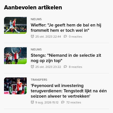
Aanbevolen artikelen
NIEUWS
Wieffer: "Je geeft hem de bal en hij
frommelt hem er toch wel in"
25 okt. 2023 22:44
0 reacties
NIEUWS
Stengs: "Niemand in de selectie zit
nog op zijn top"
25 okt. 2023 23:22
8 reacties
TRANSFERS
'Feyenoord wil investering
terugverdienen: Tengstedt lijkt na één
seizoen alweer te vertrekken'
9 aug. 2026 15:12
72 reacties