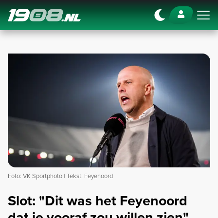
Navigation
Foto: VK Sportphoto | Tekst: Feyenoord
Slot: "Dit was het Feyenoord
dat je vooraf zou willen zien"