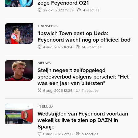
zege Feyenoord O21
22 okt. 2022 19:39
4 reacties
TRANSFERS
'Ipswich Town aast op Ueda:
Feyenoord wacht nog op officieel bod'
4 aug. 2026 16:04
145 reacties
NIEUWS
Steijn negeert zelfopgelegd
spreekverbod volgens perschef: "Het
was een jaar van uitersten"
6 aug. 2026 12:26
11 reacties
IN BEELD
Wedstrijden van Feyenoord voortaan
wekelijks live te zien op DAZN in
Spanje
6 aug. 2026 21:50
5 reacties