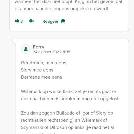
wanneer het daar niet loopt. Krijg nu het gevoel dat
er amper naar die jongens omgekeken wordt.
3
Reageer
Ferry
24 oktober 2022 11:35
Geertruida, mee eens
Slory mee eens
Dermane mee eens
Wålemark op welke flank, zet je rechts gaat ie
ook naar binnen is probleem nog niet opgelost.
Zou dan zeggen Bullaude of Igor of Slory op
rechts (allen rechtsbenig) en Wålemark of
Szymanski of Dilrosun op links (je raad het al