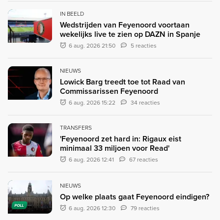
IN BEELD
Wedstrijden van Feyenoord voortaan
wekelijks live te zien op DAZN in Spanje
6 aug. 2026 21:50
5 reacties
NIEUWS
Lowick Barg treedt toe tot Raad van
Commissarissen Feyenoord
6 aug. 2026 15:22
34 reacties
TRANSFERS
'Feyenoord zet hard in: Rigaux eist
minimaal 33 miljoen voor Read'
6 aug. 2026 12:41
67 reacties
NIEUWS
Op welke plaats gaat Feyenoord eindigen?
POLL
6 aug. 2026 12:30
79 reacties