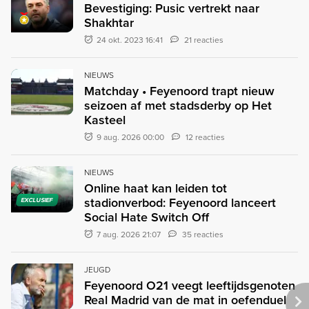
Bevestiging: Pusic vertrekt naar
Shakhtar
24 okt. 2023 16:41
21 reacties
NIEUWS
Matchday • Feyenoord trapt nieuw
seizoen af met stadsderby op Het
Kasteel
9 aug. 2026 00:00
12 reacties
NIEUWS
Online haat kan leiden tot
stadionverbod: Feyenoord lanceert
EXCLUSIEF
Social Hate Switch Off
7 aug. 2026 21:07
35 reacties
JEUGD
Feyenoord O21 veegt leeftijdsgenoten
Real Madrid van de mat in oefenduel