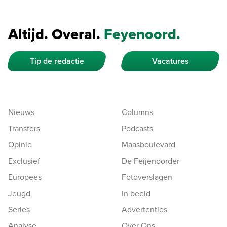
Altijd. Overal.
Feyenoord.
Tip de redactie
Vacatures
Nieuws
Columns
Transfers
Podcasts
Opinie
Maasboulevard
Exclusief
De Feijenoorder
Europees
Fotoverslagen
Jeugd
In beeld
Series
Advertenties
Analyse
Over Ons