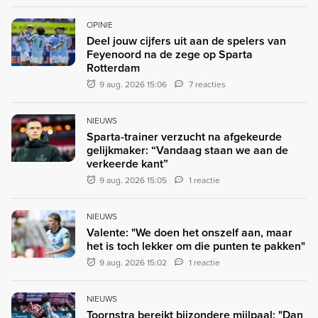
OPINIE
Deel jouw cijfers uit aan de spelers van
Feyenoord na de zege op Sparta
Rotterdam
9 aug. 2026 15:06
7 reacties
NIEUWS
Sparta-trainer verzucht na afgekeurde
gelijkmaker: “Vandaag staan we aan de
verkeerde kant”
9 aug. 2026 15:05
1 reactie
NIEUWS
Valente: "We doen het onszelf aan, maar
het is toch lekker om die punten te pakken"
9 aug. 2026 15:02
1 reactie
NIEUWS
Toornstra bereikt bijzondere mijlpaal: "Dan