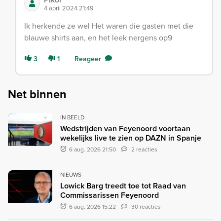
4 april 2024 21:49
Ik herkende ze wel Het waren die gasten met die
blauwe shirts aan, en het leek nergens op9
3
1
Reageer
Net binnen
IN BEELD
Wedstrijden van Feyenoord voortaan
wekelijks live te zien op DAZN in Spanje
6 aug. 2026 21:50
2 reacties
NIEUWS
Lowick Barg treedt toe tot Raad van
Commissarissen Feyenoord
6 aug. 2026 15:22
30 reacties