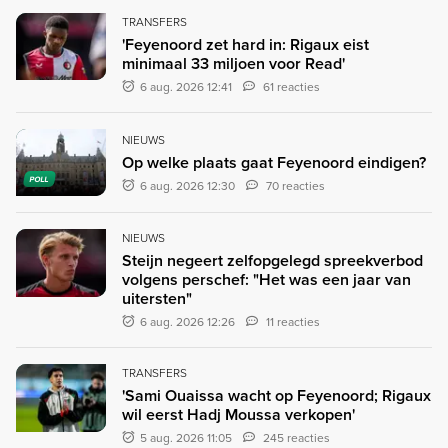
TRANSFERS
'Feyenoord zet hard in: Rigaux eist
minimaal 33 miljoen voor Read'
6 aug. 2026 12:41
61 reacties
NIEUWS
Op welke plaats gaat Feyenoord eindigen?
POLL
6 aug. 2026 12:30
70 reacties
NIEUWS
Steijn negeert zelfopgelegd spreekverbod
volgens perschef: "Het was een jaar van
uitersten"
6 aug. 2026 12:26
11 reacties
TRANSFERS
'Sami Ouaissa wacht op Feyenoord; Rigaux
wil eerst Hadj Moussa verkopen'
5 aug. 2026 11:05
245 reacties