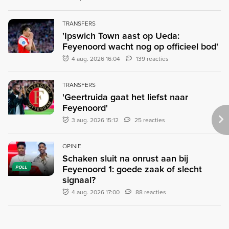
TRANSFERS
'Ipswich Town aast op Ueda:
Feyenoord wacht nog op officieel bod'
4 aug. 2026 16:04
139 reacties
TRANSFERS
'Geertruida gaat het liefst naar
Feyenoord'
3 aug. 2026 15:12
25 reacties
OPINIE
Schaken sluit na onrust aan bij
Feyenoord 1: goede zaak of slecht
POLL
signaal?
4 aug. 2026 17:00
88 reacties