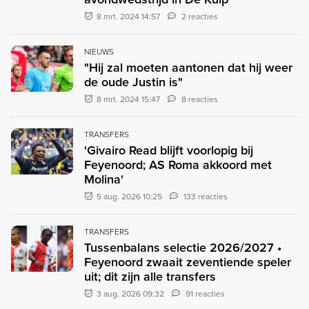
8 mrt. 2024 14:57
2 reacties
NIEUWS
"Hij zal moeten aantonen dat hij weer
de oude Justin is"
8 mrt. 2024 15:47
8 reacties
TRANSFERS
'Givairo Read blijft voorlopig bij
Feyenoord; AS Roma akkoord met
Molina'
5 aug. 2026 10:25
133 reacties
TRANSFERS
Tussenbalans selectie 2026/2027 •
Feyenoord zwaait zeventiende speler
uit; dit zijn alle transfers
3 aug. 2026 09:32
91 reacties