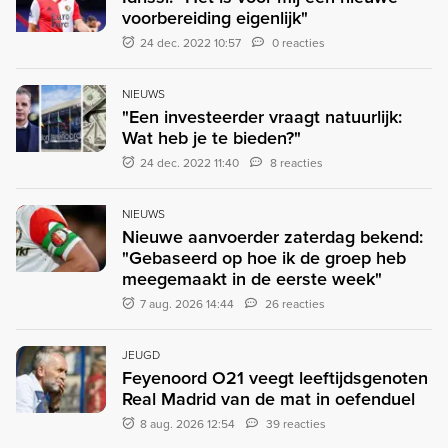
voorbereiding eigenlijk"
24 dec. 2022 10:57
0 reacties
NIEUWS
"Een investeerder vraagt natuurlijk:
Wat heb je te bieden?"
24 dec. 2022 11:40
8 reacties
NIEUWS
Nieuwe aanvoerder zaterdag bekend:
"Gebaseerd op hoe ik de groep heb
meegemaakt in de eerste week"
7 aug. 2026 14:44
26 reacties
JEUGD
Feyenoord O21 veegt leeftijdsgenoten
Real Madrid van de mat in oefenduel
8 aug. 2026 12:54
39 reacties