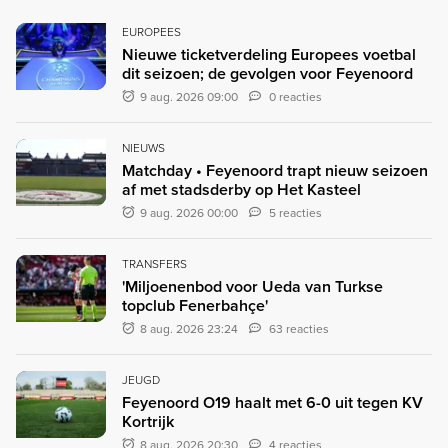
EUROPEES
Nieuwe ticketverdeling Europees voetbal
dit seizoen; de gevolgen voor Feyenoord
9 aug. 2026 09:00
0 reacties
NIEUWS
Matchday • Feyenoord trapt nieuw seizoen
af met stadsderby op Het Kasteel
9 aug. 2026 00:00
5 reacties
TRANSFERS
'Miljoenenbod voor Ueda van Turkse
topclub Fenerbahçe'
8 aug. 2026 23:24
63 reacties
JEUGD
Feyenoord O19 haalt met 6-0 uit tegen KV
Kortrijk
8 aug. 2026 20:30
4 reacties