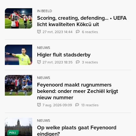
IN BEELD
Scoring, creating, defending... • UEFA
licht kwaliteiten Kökcü uit
27 mrt. 2023 14:44
6 reacties
NIEUWS
Higler fluit stadsderby
27 mrt. 2023 18:35
3 reacties
NIEUWS
Feyenoord maakt rugnummers
bekend: onder meer Zechiël krijgt
nieuw nummer
7 aug. 2026 09:09
13 reacties
NIEUWS
Op welke plaats gaat Feyenoord
eindigen?
POLL