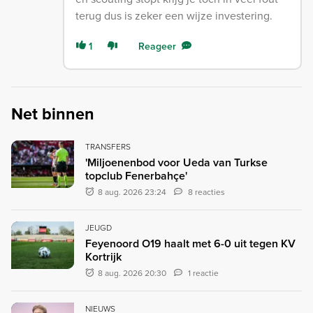
terug dus is zeker een wijze investering.
1
Reageer
Net binnen
TRANSFERS
'Miljoenenbod voor Ueda van Turkse
topclub Fenerbahçe'
8 aug. 2026 23:24
8 reacties
JEUGD
Feyenoord O19 haalt met 6-0 uit tegen KV
Kortrijk
8 aug. 2026 20:30
1 reactie
NIEUWS