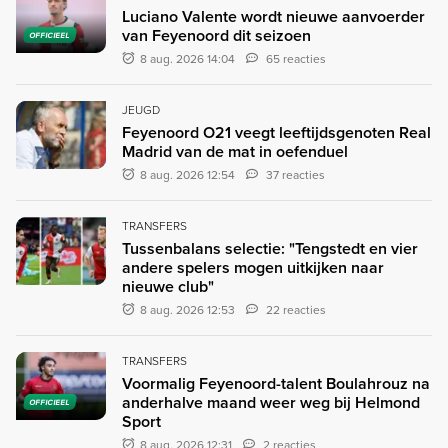
Luciano Valente wordt nieuwe aanvoerder
van Feyenoord dit seizoen
OFFICIEEL
8 aug. 2026 14:04
65 reacties
JEUGD
Feyenoord O21 veegt leeftijdsgenoten Real
Madrid van de mat in oefenduel
8 aug. 2026 12:54
37 reacties
TRANSFERS
Tussenbalans selectie: "Tengstedt en vier
andere spelers mogen uitkijken naar
nieuwe club"
8 aug. 2026 12:53
22 reacties
TRANSFERS
Voormalig Feyenoord-talent Boulahrouz na
anderhalve maand weer weg bij Helmond
OFFICIEEL
Sport
8 aug. 2026 12:31
2 reacties