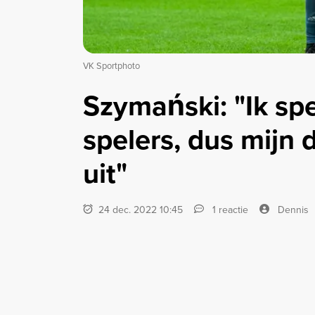
VK Sportphoto
Szymański: "Ik sp
spelers, dus mij
uit"
24 dec. 2022 10:45
1 reactie
Dennis