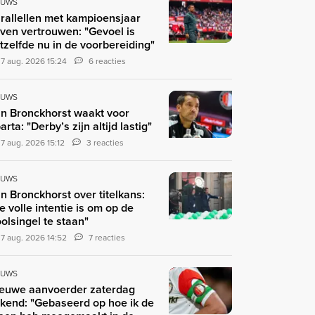
EUWS
rallellen met kampioensjaar
ven vertrouwen: "Gevoel is
tzelfde nu in de voorbereiding"
7 aug. 2026 15:24
6 reacties
EUWS
n Bronckhorst waakt voor
arta: "Derby’s zijn altijd lastig"
7 aug. 2026 15:12
3 reacties
EUWS
n Bronckhorst over titelkans:
e volle intentie is om op de
olsingel te staan"
7 aug. 2026 14:52
7 reacties
EUWS
euwe aanvoerder zaterdag
kend: "Gebaseerd op hoe ik de