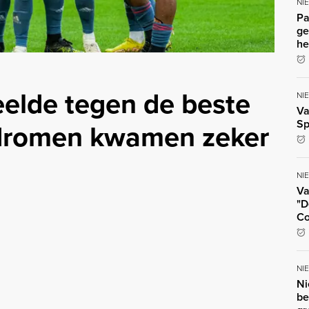
NI
Pa
ge
he
eelde tegen de beste
NI
Va
Sp
n dromen kwamen zeker
NI
Va
"D
Co
NI
Ni
be