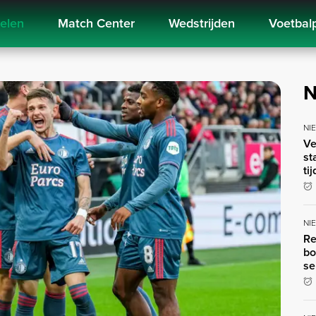
kelen
Match Center
Wedstrijden
Voetbal
N
NI
Ve
st
ti
NI
Re
bo
se