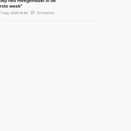
oep heb meegemaakt in de
rste week"
7 aug. 2026 14:44
24 reacties