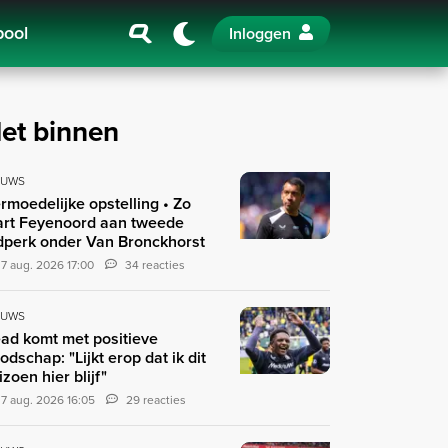
pool
Inloggen
et binnen
EUWS
rmoedelijke opstelling • Zo
art Feyenoord aan tweede
jdperk onder Van Bronckhorst
7 aug. 2026 17:00
34 reacties
EUWS
ad komt met positieve
odschap: "Lijkt erop dat ik dit
izoen hier blijf"
7 aug. 2026 16:05
29 reacties