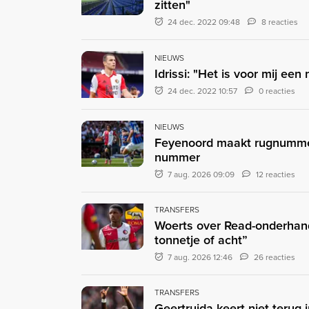
zitten"
24 dec. 2022 09:48
8 reacties
NIEUWS
Idrissi: "Het is voor mij een
24 dec. 2022 10:57
0 reacties
NIEUWS
Feyenoord maakt rugnummer
nummer
7 aug. 2026 09:09
12 reacties
TRANSFERS
Woerts over Read-onderhand
tonnetje of acht”
7 aug. 2026 12:46
26 reacties
TRANSFERS
Geertruida keert niet terug 