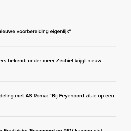
 nieuwe voorbereiding eigenlijk"
s bekend: onder meer Zechiël krijgt nieuw
eling met AS Roma: “Bij Feyenoord zit-ie op een
in Eredivisie: ‘Feyenoord en PSV kunnen niet