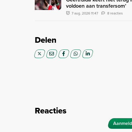
voldoen aan transfersom’
7 aug. 2026 11:47
8 reacties
Delen
Reacties
Aanmeld