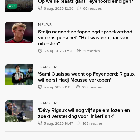
Op welke plaats gaat Feyenoord eindigen?
POLL
6 aug. 2026 12:30
60 reacties
NIEUWS
Steijn negeert zelfopgelegd spreekverbod
volgens perschef: "Het was een jaar van
uitersten"
6 aug. 2026 12:26
11 reacties
TRANSFERS
'Sami Ouaissa wacht op Feyenoord; Rigaux
wil eerst Hadj Moussa verkopen'
5 aug. 2026 11:05
233 reacties
TRANSFERS
'Dévy Rigaux wil nog vijf spelers lozen en
zoekt versterking voor linkerflank'
5 aug. 2026 10:47
165 reacties