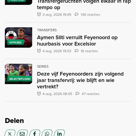
Transfergeruchten volgen elkaar in rap
tempo op
3 aug. 2026 19:45
136 reacties
TRANSFERS
Aymen Sliti verruilt Feyenoord op
huurbasis voor Excelsior
OFFICIEEL
4 aug. 2026 19:03
16 reacties
SERIES
Deze vijf Feyenoorders zijn volgend
jaar transfervrij: wie blijft en wie
SELECTIEPUZZEL
vertrekt?
4 aug. 2026 08:05
47 reacties
Delen