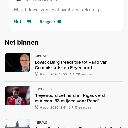
Hij zal dr wel weer wat overheen trekken :p
1
Reageer
Net binnen
NIEUWS
Lowick Barg treedt toe tot Raad van
Commissarissen Feyenoord
6 aug. 2026 15:22
28 reacties
TRANSFERS
'Feyenoord zet hard in: Rigaux eist
minimaal 33 miljoen voor Read'
6 aug. 2026 12:41
51 reacties
NIEUWS