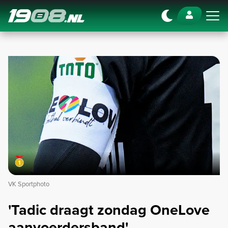
Navigation
VK Sportphoto
'Tadic draagt zondag OneLove
aanvoerdersband'