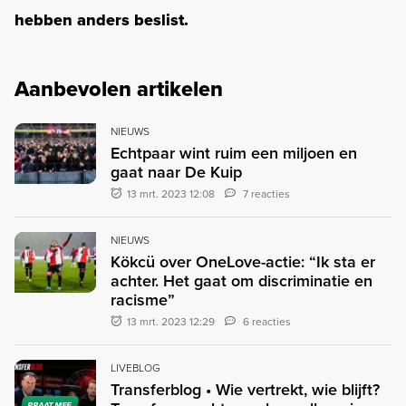
hebben anders beslist.
Aanbevolen artikelen
NIEUWS
Echtpaar wint ruim een miljoen en
gaat naar De Kuip
13 mrt. 2023 12:08
7 reacties
NIEUWS
Kökcü over OneLove-actie: “Ik sta er
achter. Het gaat om discriminatie en
racisme”
13 mrt. 2023 12:29
6 reacties
LIVEBLOG
Transferblog • Wie vertrekt, wie blijft?
PRAAT MEE