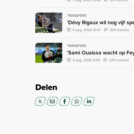
7 aug. 2026 12:46
26 reacties
TRANSFERS
'Dévy Rigaux wil nog vijf sp
5 aug. 2026 10:47
169 reacties
TRANSFERS
'Sami Ouaissa wacht op Fey
5 aug. 2026 11:05
247 reacties
Delen