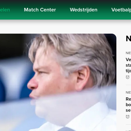
kelen
Match Center
Wedstrijden
Voetbal
N
NI
Ve
st
ti
NI
Re
bo
se