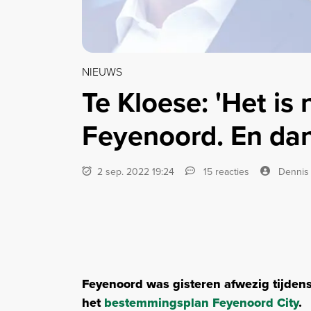
NIEUWS
Te Kloese: 'Het is 
Feyenoord. En dan
2 sep. 2022 19:24
15 reacties
Dennis
Feyenoord was gisteren afwezig tijden
het
bestemmingsplan Feyenoord City
.