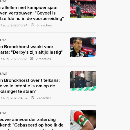
EUWS
rallellen met kampioensjaar
ven vertrouwen: "Gevoel is
tzelfde nu in de voorbereiding"
7 aug. 2026 15:24
6 reacties
EUWS
n Bronckhorst waakt voor
arta: "Derby’s zijn altijd lastig"
7 aug. 2026 15:12
2 reacties
EUWS
n Bronckhorst over titelkans:
e volle intentie is om op de
olsingel te staan"
7 aug. 2026 14:52
7 reacties
EUWS
euwe aanvoerder zaterdag
kend: "Gebaseerd op hoe ik de