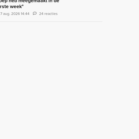
oep heb meegemaakt in de
rste week"
7 aug. 2026 14:44
24 reacties