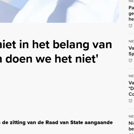
NI
Pa
ge
he
niet in het belang van
NI
Va
 doen we het niet'
Sp
NI
Va
"D
Co
NI
s de zitting van de Raad van State aangaande
Ni
be