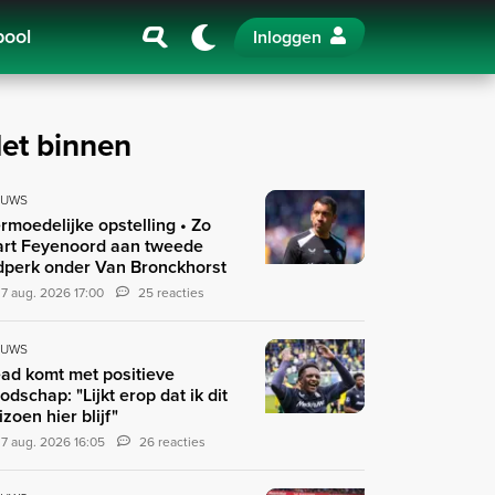
pool
Inloggen
et binnen
EUWS
rmoedelijke opstelling • Zo
art Feyenoord aan tweede
jdperk onder Van Bronckhorst
7 aug. 2026 17:00
25 reacties
EUWS
ad komt met positieve
odschap: "Lijkt erop dat ik dit
izoen hier blijf"
7 aug. 2026 16:05
26 reacties