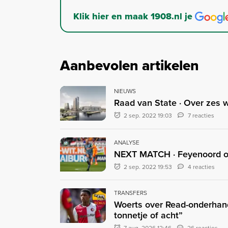
Klik hier en maak 1908.nl je
Aanbevolen artikelen
NIEUWS
Raad van State · Over zes 
2 sep. 2022 19:03
7 reacties
ANALYSE
NEXT MATCH · Feyenoord op
2 sep. 2022 19:53
4 reacties
TRANSFERS
Woerts over Read-onderhand
tonnetje of acht”