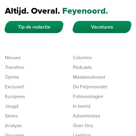
Altijd. Overal.
Feyenoord.
Tip de redactie
Vacatures
Nieuws
Columns
Transfers
Podcasts
Opinie
Maasboulevard
Exclusief
De Feijenoorder
Europees
Fotoverslagen
Jeugd
In beeld
Series
Advertenties
Analyse
Over Ons
Vrouwen
Liveblog