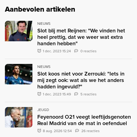
Aanbevolen artikelen
NIEUWS
Slot blij met Reijnen: "We vinden het
heel prettig, dat we weer wat extra
handen hebben"
1 dec. 2023 15:24
0 reacties
NIEUWS
Slot koos niet voor Zerrouki: "Iets in
mij zegt ook: wat als we het anders
hadden ingevuld?"
1 dec. 2023 15:49
5 reacties
JEUGD
Feyenoord O21 veegt leeftijdsgenoten
Real Madrid van de mat in oefenduel
8 aug. 2026 12:54
26 reacties