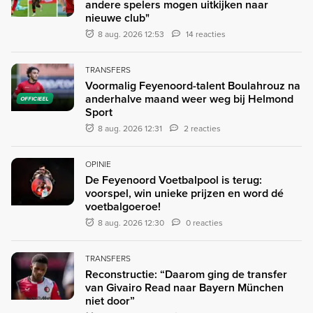
andere spelers mogen uitkijken naar
nieuwe club"
8 aug. 2026 12:53
14 reacties
TRANSFERS
Voormalig Feyenoord-talent Boulahrouz na
anderhalve maand weer weg bij Helmond
OFFICIEEL
Sport
8 aug. 2026 12:31
2 reacties
OPINIE
De Feyenoord Voetbalpool is terug:
voorspel, win unieke prijzen en word dé
voetbalgoeroe!
8 aug. 2026 12:30
0 reacties
TRANSFERS
Reconstructie: “Daarom ging de transfer
van Givairo Read naar Bayern München
niet door”