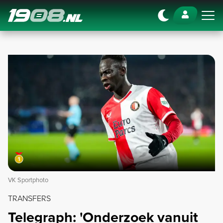
Navigation
VK Sportphoto
TRANSFERS
Telegraph: 'Onderzoek vanuit