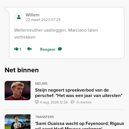
Willem
22 maart 2023 07:25
Wellenreuther vastleggen, Marciano laten
vertrekken
1
Reageer
Net binnen
NIEUWS
Steijn negeert spreekverbod van de
perschef: "Het was een jaar van uitersten"
6 aug. 2026 12:26
0 reacties
TRANSFERS
'Sami Ouaissa wacht op Feyenoord; Rigaux
wil eerst Hadj Moussa verkopen'