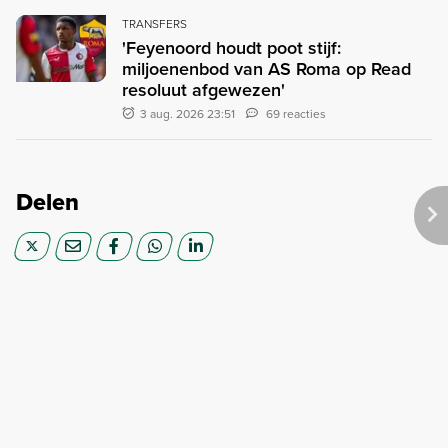
TRANSFERS
'Feyenoord houdt poot stijf:
miljoenenbod van AS Roma op Read
resoluut afgewezen'
3 aug. 2026 23:51
69 reacties
Delen