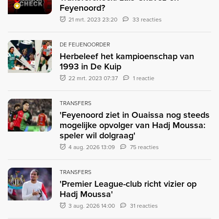
Feyenoord?
21 mrt. 2023 23:20
33 reacties
DE FEIJENOORDER
Herbeleef het kampioenschap van
1993 in De Kuip
22 mrt. 2023 07:37
1 reactie
TRANSFERS
'Feyenoord ziet in Ouaissa nog steeds
mogelijke opvolger van Hadj Moussa:
speler wil dolgraag'
4 aug. 2026 13:09
75 reacties
TRANSFERS
'Premier League-club richt vizier op
Hadj Moussa'
3 aug. 2026 14:00
31 reacties