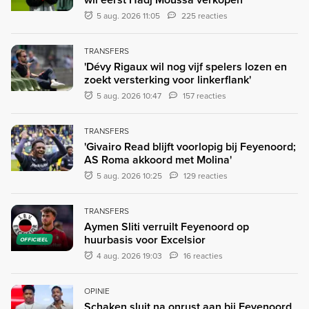
5 aug. 2026 11:05
225 reacties
TRANSFERS
'Dévy Rigaux wil nog vijf spelers lozen en
zoekt versterking voor linkerflank'
5 aug. 2026 10:47
157 reacties
TRANSFERS
'Givairo Read blijft voorlopig bij Feyenoord;
AS Roma akkoord met Molina'
5 aug. 2026 10:25
129 reacties
TRANSFERS
Aymen Sliti verruilt Feyenoord op
huurbasis voor Excelsior
OFFICIEEL
4 aug. 2026 19:03
16 reacties
OPINIE
Schaken sluit na onrust aan bij Feyenoord