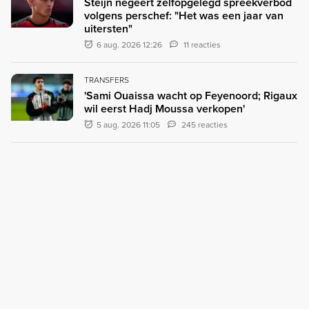
Steijn negeert zelfopgelegd spreekverbod
volgens perschef: "Het was een jaar van
uitersten"
6 aug. 2026 12:26
11 reacties
TRANSFERS
'Sami Ouaissa wacht op Feyenoord; Rigaux
wil eerst Hadj Moussa verkopen'
5 aug. 2026 11:05
245 reacties