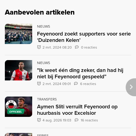
Aanbevolen artikelen
NIEUWS
Feyenoord zoekt supporters voor serie
‘Duizenden Kelen’
2 mrt. 2024 08:20
0 reacties
NIEUWS
"Ik weet één ding zeker, dan had hij
niet bij Feyenoord gespeeld”
2 mrt. 2024 09:01
6 reacties
TRANSFERS
Aymen Sliti verruilt Feyenoord op
huurbasis voor Excelsior
OFFICIEEL
4 aug. 2026 19:03
16 reacties
SERIES