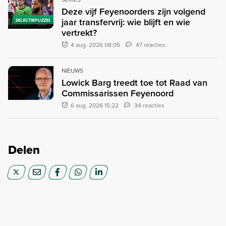
Deze vijf Feyenoorders zijn volgend
jaar transfervrij: wie blijft en wie
SELECTIEPUZZEL
vertrekt?
4 aug. 2026 08:05
47 reacties
NIEUWS
Lowick Barg treedt toe tot Raad van
Commissarissen Feyenoord
6 aug. 2026 15:22
34 reacties
Delen