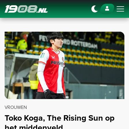
Navigation
VROUWEN
Toko Koga, The Rising Sun op
het middenveld