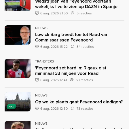
Wedstrijden van Feyenoord voortaan
wekelijks live te zien op DAZN in Spanje
6 aug. 2026 21:50
5 reacties
NIEUWS
Lowick Barg treedt toe tot Raad van
Commissarissen Feyenoord
6 aug. 2026 15:22
34 reacties
TRANSFERS
'Feyenoord zet hard in: Rigaux eist
minimaal 33 miljoen voor Read'
6 aug. 2026 12:41
63 reacties
NIEUWS
Op welke plaats gaat Feyenoord eindigen?
POLL
6 aug. 2026 12:30
73 reacties
NIEUWS