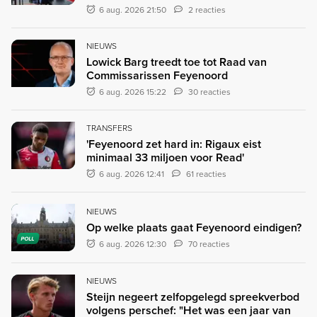
6 aug. 2026 21:50
2 reacties
NIEUWS
Lowick Barg treedt toe tot Raad van
Commissarissen Feyenoord
6 aug. 2026 15:22
30 reacties
TRANSFERS
'Feyenoord zet hard in: Rigaux eist
minimaal 33 miljoen voor Read'
6 aug. 2026 12:41
61 reacties
NIEUWS
Op welke plaats gaat Feyenoord eindigen?
POLL
6 aug. 2026 12:30
70 reacties
NIEUWS
Steijn negeert zelfopgelegd spreekverbod
volgens perschef: "Het was een jaar van