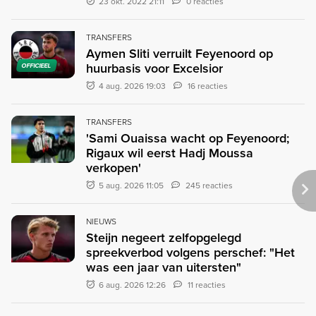
23 okt. 2022 21:11
0 reacties
TRANSFERS
Aymen Sliti verruilt Feyenoord op
huurbasis voor Excelsior
OFFICIEEL
4 aug. 2026 19:03
16 reacties
TRANSFERS
'Sami Ouaissa wacht op Feyenoord;
Rigaux wil eerst Hadj Moussa
verkopen'
5 aug. 2026 11:05
245 reacties
NIEUWS
Steijn negeert zelfopgelegd
spreekverbod volgens perschef: "Het
was een jaar van uitersten"
6 aug. 2026 12:26
11 reacties