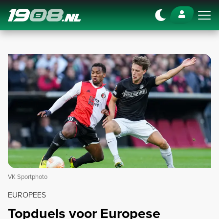
Navigation
VK Sportphoto
EUROPEES
Topduels voor Europese