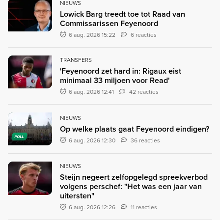
NIEUWS
Lowick Barg treedt toe tot Raad van
Commissarissen Feyenoord
6 aug. 2026 15:22
6 reacties
TRANSFERS
'Feyenoord zet hard in: Rigaux eist
minimaal 33 miljoen voor Read'
6 aug. 2026 12:41
42 reacties
NIEUWS
Op welke plaats gaat Feyenoord eindigen?
POLL
6 aug. 2026 12:30
36 reacties
NIEUWS
Steijn negeert zelfopgelegd spreekverbod
volgens perschef: "Het was een jaar van
uitersten"
6 aug. 2026 12:26
11 reacties