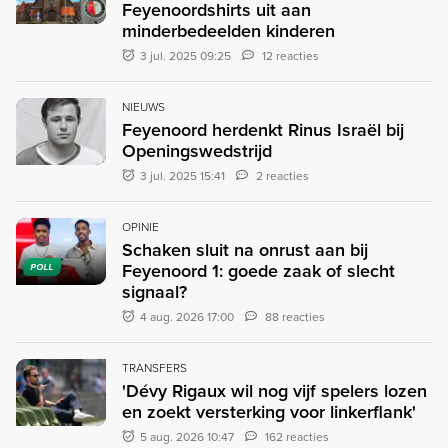
Feyenoordshirts uit aan
minderbedeelden kinderen
3 jul. 2025 09:25
12 reacties
NIEUWS
Feyenoord herdenkt Rinus Israël bij
Openingswedstrijd
3 jul. 2025 15:41
2 reacties
OPINIE
Schaken sluit na onrust aan bij
Feyenoord 1: goede zaak of slecht
POLL
signaal?
4 aug. 2026 17:00
88 reacties
TRANSFERS
'Dévy Rigaux wil nog vijf spelers lozen
en zoekt versterking voor linkerflank'
5 aug. 2026 10:47
162 reacties