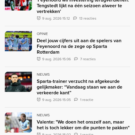
Tengstedt lijkt na één seizoen alweer te
vertrekken'
9 aug. 2026 15:12
13 reacties
OPINIE
Deel jouw cijfers uit aan de spelers van
Feyenoord na de zege op Sparta
Rotterdam
9 aug. 2026 15:06
7 reacties
NIEUWS
Sparta-trainer verzucht na afgekeurde
gelijkmaker: “Vandaag staan we aan de
verkeerde kant”
9 aug. 2026 15:05
1 reactie
NIEUWS
Valente: "We doen het onszelf aan, maar
het is toch lekker om die punten te pakken"
9 aug. 2026 15:02
1 reactie