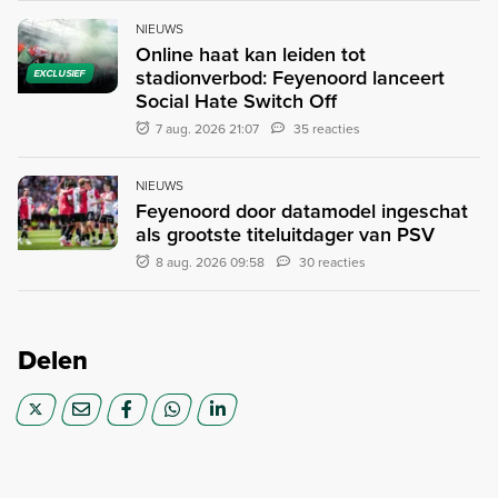
NIEUWS
Online haat kan leiden tot
stadionverbod: Feyenoord lanceert
EXCLUSIEF
Social Hate Switch Off
7 aug. 2026 21:07
35 reacties
NIEUWS
Feyenoord door datamodel ingeschat
als grootste titeluitdager van PSV
8 aug. 2026 09:58
30 reacties
Delen