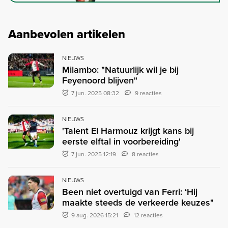
Aanbevolen artikelen
NIEUWS
Milambo: "Natuurlijk wil je bij
Feyenoord blijven"
7 jun. 2025 08:32
9 reacties
NIEUWS
'Talent El Harmouz krijgt kans bij
eerste elftal in voorbereiding'
7 jun. 2025 12:19
8 reacties
NIEUWS
Been niet overtuigd van Ferri: ‘Hij
maakte steeds de verkeerde keuzes"
9 aug. 2026 15:21
12 reacties