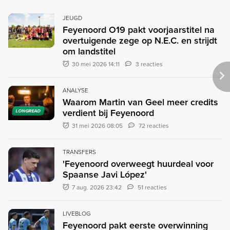
JEUGD
Feyenoord O19 pakt voorjaarstitel na
overtuigende zege op N.E.C. en strijdt
om landstitel
30 mei 2026 14:11
3 reacties
ANALYSE
Waarom Martin van Geel meer credits
verdient bij Feyenoord
LONGREAD
31 mei 2026 08:05
72 reacties
TRANSFERS
'Feyenoord overweegt huurdeal voor
Spaanse Javi López'
7 aug. 2026 23:42
51 reacties
LIVEBLOG
Feyenoord pakt eerste overwinning