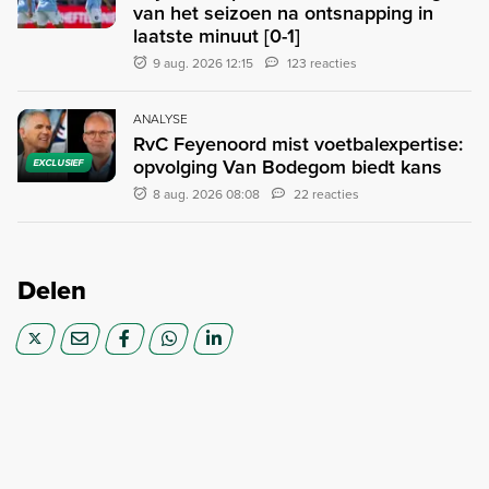
van het seizoen na ontsnapping in
laatste minuut [0-1]
9 aug. 2026 12:15
123 reacties
ANALYSE
RvC Feyenoord mist voetbalexpertise:
opvolging Van Bodegom biedt kans
EXCLUSIEF
8 aug. 2026 08:08
22 reacties
Delen