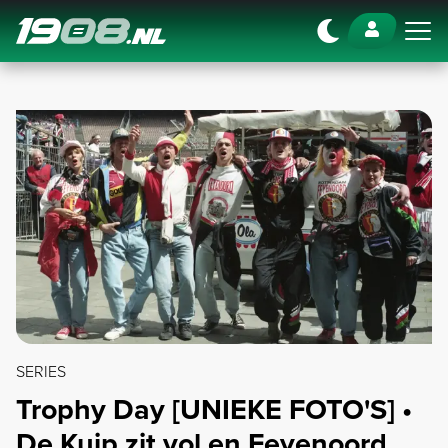
Navigation
SERIES
Trophy Day [UNIEKE FOTO'S] •
De Kuip zit vol en Feyenoord