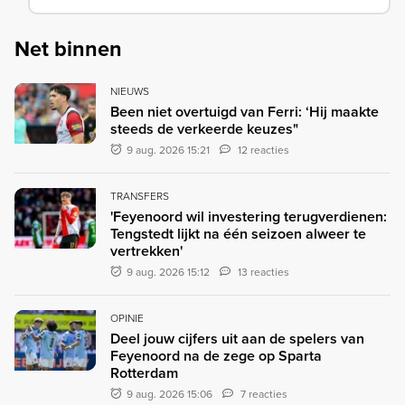
Net binnen
NIEUWS
Been niet overtuigd van Ferri: ‘Hij maakte
steeds de verkeerde keuzes"
9 aug. 2026 15:21
12 reacties
TRANSFERS
'Feyenoord wil investering terugverdienen:
Tengstedt lijkt na één seizoen alweer te
vertrekken'
9 aug. 2026 15:12
13 reacties
OPINIE
Deel jouw cijfers uit aan de spelers van
Feyenoord na de zege op Sparta
Rotterdam
9 aug. 2026 15:06
7 reacties