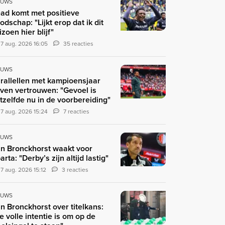
EUWS
ad komt met positieve
odschap: "Lijkt erop dat ik dit
izoen hier blijf"
7 aug. 2026 16:05
35 reacties
EUWS
rallellen met kampioensjaar
ven vertrouwen: "Gevoel is
tzelfde nu in de voorbereiding"
7 aug. 2026 15:24
7 reacties
EUWS
n Bronckhorst waakt voor
arta: "Derby’s zijn altijd lastig"
7 aug. 2026 15:12
3 reacties
EUWS
n Bronckhorst over titelkans:
e volle intentie is om op de