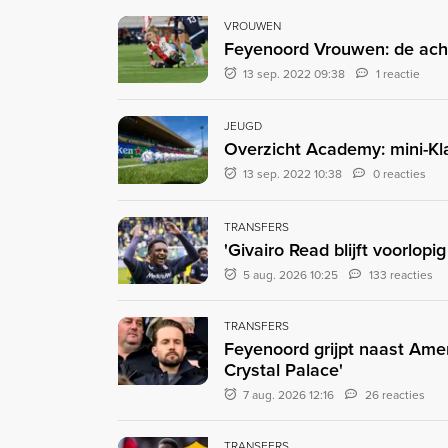
VROUWEN
Feyenoord Vrouwen: de ac
13 sep. 2022 09:38
1 reactie
JEUGD
Overzicht Academy: mini-Kl
13 sep. 2022 10:38
0 reacties
TRANSFERS
'Givairo Read blijft voorlop
5 aug. 2026 10:25
133 reacties
TRANSFERS
Feyenoord grijpt naast Ame
Crystal Palace'
7 aug. 2026 12:16
26 reacties
TRANSFERS