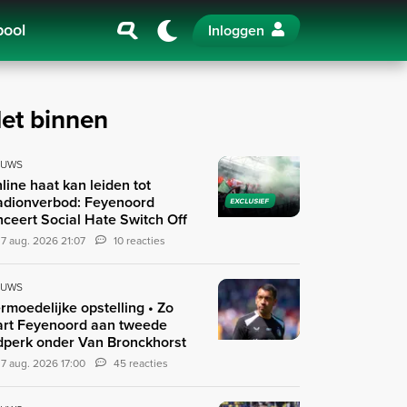
pool
Inloggen
et binnen
EUWS
line haat kan leiden tot
adionverbod: Feyenoord
EXCLUSIEF
nceert Social Hate Switch Off
7 aug. 2026 21:07
10 reacties
EUWS
rmoedelijke opstelling • Zo
art Feyenoord aan tweede
jdperk onder Van Bronckhorst
7 aug. 2026 17:00
45 reacties