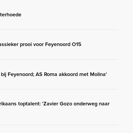
hterhoede
assieker prooi voor Feyenoord O15
ig bij Feyenoord; AS Roma akkoord met Molina'
rikaans toptalent: 'Zavier Gozo onderweg naar