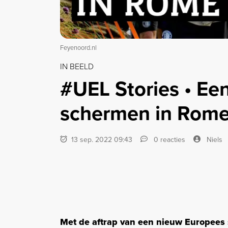
Feyenoord.nl
IN BEELD
#UEL Stories • Een
schermen in Rom
13 sep. 2022 09:43
0 reacties
Niels
Met de aftrap van een nieuw Europees 