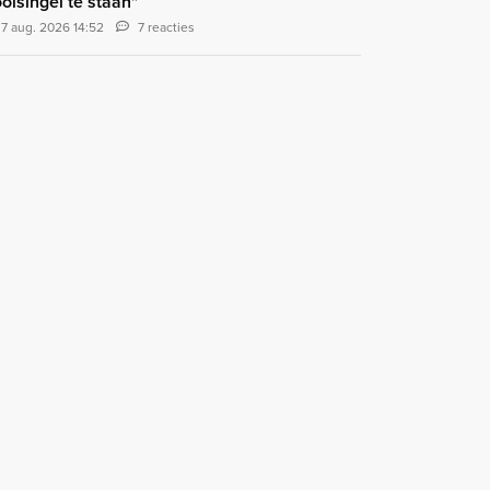
olsingel te staan"
7 aug. 2026 14:52
7 reacties