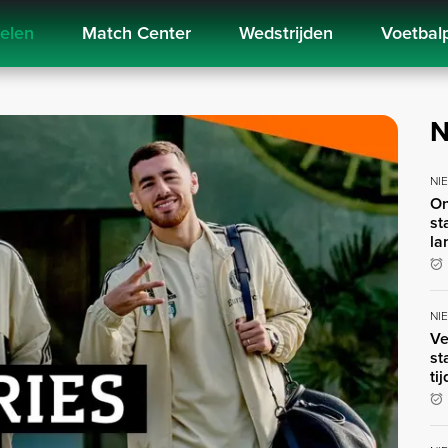
kelen
Match Center
Wedstrijden
Voetbal
N
NI
On
st
la
NI
Ve
st
ti