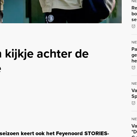
NI
Re
bo
se
NI
 kijkje achter de
Pa
ge
he
e
NI
Va
Sp
NI
Va
"D
seizoen keert ook het Feyenoord STORIES-