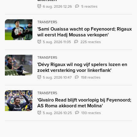
6 aug. 2026 12:26
5 reacties
TRANSFERS
'Sami Ouaissa wacht op Feyenoord; Rigaux
wil eerst Hadj Moussa verkopen'
5 aug. 2026 11:05
225 reacties
TRANSFERS
'Dévy Rigaux wil nog vijf spelers lozen en
zoekt versterking voor linkerflank'
5 aug. 2026 10:47
158 reacties
TRANSFERS
'Givairo Read blijft voorlopig bij Feyenoord;
AS Roma akkoord met Molina'
5 aug. 2026 10:25
130 reacties