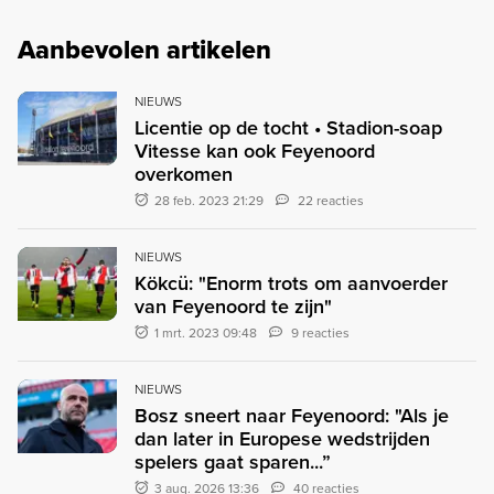
Aanbevolen artikelen
NIEUWS
Licentie op de tocht • Stadion-soap
Vitesse kan ook Feyenoord
overkomen
28 feb. 2023 21:29
22 reacties
NIEUWS
Kökcü: "Enorm trots om aanvoerder
van Feyenoord te zijn"
1 mrt. 2023 09:48
9 reacties
NIEUWS
Bosz sneert naar Feyenoord: "Als je
dan later in Europese wedstrijden
spelers gaat sparen...”
3 aug. 2026 13:36
40 reacties