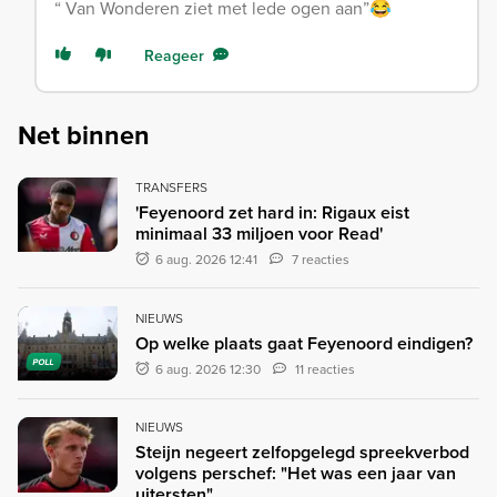
“ Van Wonderen ziet met lede ogen aan”😂
Reageer
Net binnen
TRANSFERS
'Feyenoord zet hard in: Rigaux eist
minimaal 33 miljoen voor Read'
6 aug. 2026 12:41
7 reacties
NIEUWS
Op welke plaats gaat Feyenoord eindigen?
POLL
6 aug. 2026 12:30
11 reacties
NIEUWS
Steijn negeert zelfopgelegd spreekverbod
volgens perschef: "Het was een jaar van
uitersten"