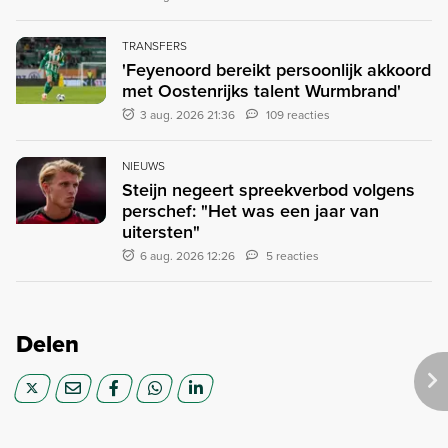
TRANSFERS
'Feyenoord bereikt persoonlijk akkoord
met Oostenrijks talent Wurmbrand'
3 aug. 2026 21:36
109 reacties
NIEUWS
Steijn negeert spreekverbod volgens
perschef: "Het was een jaar van
uitersten"
6 aug. 2026 12:26
5 reacties
Delen