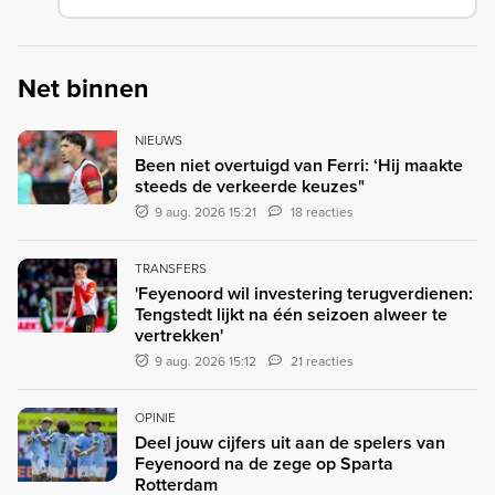
Net binnen
NIEUWS
Been niet overtuigd van Ferri: ‘Hij maakte
steeds de verkeerde keuzes"
9 aug. 2026 15:21
18 reacties
TRANSFERS
'Feyenoord wil investering terugverdienen:
Tengstedt lijkt na één seizoen alweer te
vertrekken'
9 aug. 2026 15:12
21 reacties
OPINIE
Deel jouw cijfers uit aan de spelers van
Feyenoord na de zege op Sparta
Rotterdam