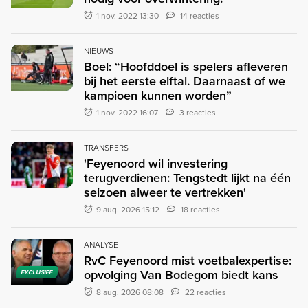
1 nov. 2022 13:30
14 reacties
NIEUWS
Boel: “Hoofddoel is spelers afleveren
bij het eerste elftal. Daarnaast of we
kampioen kunnen worden”
1 nov. 2022 16:07
3 reacties
TRANSFERS
'Feyenoord wil investering
terugverdienen: Tengstedt lijkt na één
seizoen alweer te vertrekken'
9 aug. 2026 15:12
18 reacties
ANALYSE
RvC Feyenoord mist voetbalexpertise:
opvolging Van Bodegom biedt kans
EXCLUSIEF
8 aug. 2026 08:08
22 reacties