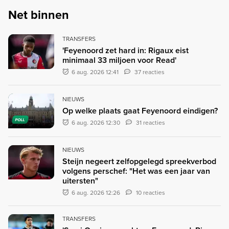
Net binnen
TRANSFERS
'Feyenoord zet hard in: Rigaux eist
minimaal 33 miljoen voor Read'
6 aug. 2026 12:41
37 reacties
NIEUWS
Op welke plaats gaat Feyenoord eindigen?
POLL
6 aug. 2026 12:30
31 reacties
NIEUWS
Steijn negeert zelfopgelegd spreekverbod
volgens perschef: "Het was een jaar van
uitersten"
6 aug. 2026 12:26
10 reacties
TRANSFERS