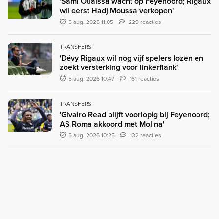
'Sami Ouaissa wacht op Feyenoord; Rigaux
wil eerst Hadj Moussa verkopen'
5 aug. 2026 11:05
229 reacties
TRANSFERS
'Dévy Rigaux wil nog vijf spelers lozen en
zoekt versterking voor linkerflank'
5 aug. 2026 10:47
161 reacties
TRANSFERS
'Givairo Read blijft voorlopig bij Feyenoord;
AS Roma akkoord met Molina'
5 aug. 2026 10:25
132 reacties