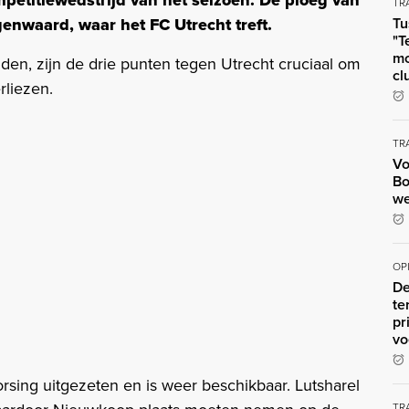
petitiewedstrijd van het seizoen. De ploeg van
TR
genwaard, waar het FC Utrecht treft.
Tu
"T
mo
ijden, zijn de drie punten tegen Utrecht cruciaal om
cl
erliezen.
TR
Vo
Bo
we
OP
De
te
pr
vo
rsing uitgezeten en is weer beschikbaar. Lutsharel
TR