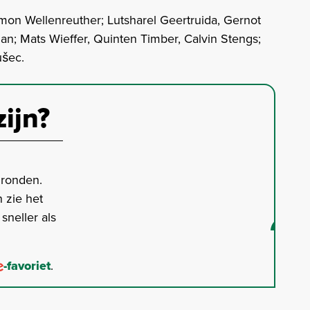
mon Wellenreuther; Lutsharel Geertruida, Gernot
n; Mats Wieffer, Quinten Timber, Calvin Stengs;
ušec.
zijn?
gronden.
 zie het
neller als
-favoriet
.