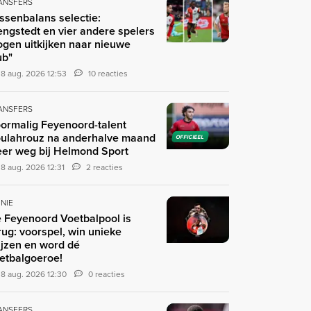
ANSFERS
ssenbalans selectie:
engstedt en vier andere spelers
gen uitkijken naar nieuwe
ub"
8 aug. 2026 12:53
10 reacties
ANSFERS
ormalig Feyenoord-talent
ulahrouz na anderhalve maand
OFFICIEEL
er weg bij Helmond Sport
8 aug. 2026 12:31
2 reacties
INIE
 Feyenoord Voetbalpool is
rug: voorspel, win unieke
ijzen en word dé
etbalgoeroe!
8 aug. 2026 12:30
0 reacties
ANSFERS