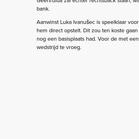
Geertruida zal echter rechtsback staan,
bank.
Aanwinst Luka Ivanušec is speelklaar voor
hem direct opstelt. Dit zou ten koste gaa
nog een basisplaats had. Voor de met ee
wedstrijd te vroeg.