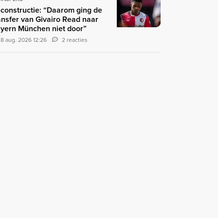
constructie: “Daarom ging de
ansfer van Givairo Read naar
yern München niet door”
8 aug. 2026 12:26
2 reacties