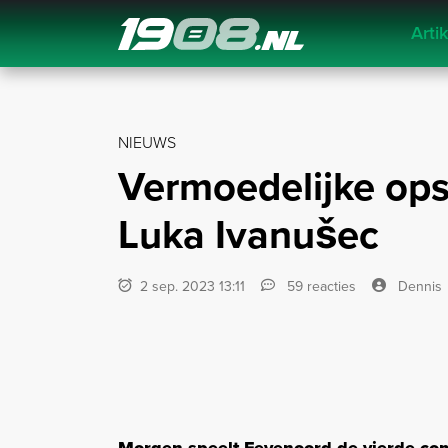
Arti
Navigation
NIEUWS
Vermoedelijke ops
Luka Ivanušec
2 sep. 2023 13:11
59 reacties
Dennis