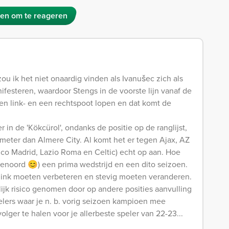
en om te reageren
 zou ik het niet onaardig vinden als Ivanušec zich als
esteren, waardoor Stengs in de voorste lijn vanaf de
een link- en een rechtspoot lopen en dat komt de
r in de 'Kökcürol', ondanks de positie op de ranglijst,
dmeter dan Almere City. Al komt het er tegen Ajax, AZ
co Madrid, Lazio Roma en Celtic) echt op aan. Hoe
enoord 😊) een prima wedstrijd en een dito seizoen.
n flink moeten verbeteren en stevig moeten veranderen.
lijk risico genomen door op andere posities aanvulling
pelers waar je n. b. vorig seizoen kampioen mee
lger te halen voor je allerbeste speler van 22-23...