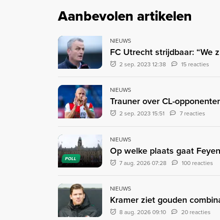
Aanbevolen artikelen
NIEUWS
FC Utrecht strijdbaar: “We z
2 sep. 2023 12:38
15 reacties
NIEUWS
Trauner over CL-opponenten
2 sep. 2023 15:51
7 reacties
NIEUWS
Op welke plaats gaat Feyen
POLL
7 aug. 2026 07:28
100 reacties
NIEUWS
Kramer ziet gouden combinat
8 aug. 2026 09:10
20 reacties