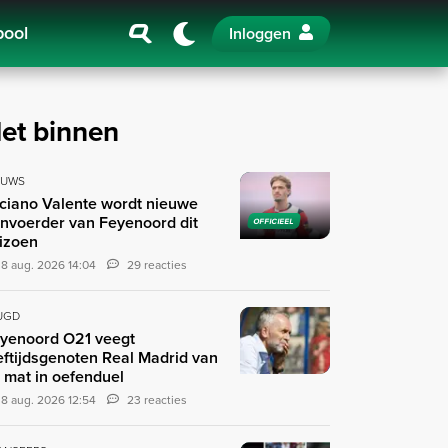
pool
Inloggen
et binnen
EUWS
ciano Valente wordt nieuwe
nvoerder van Feyenoord dit
OFFICIEEL
izoen
8 aug. 2026 14:04
29 reacties
UGD
yenoord O21 veegt
eftijdsgenoten Real Madrid van
 mat in oefenduel
8 aug. 2026 12:54
23 reacties