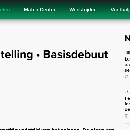
kelen
Match Center
Wedstrijden
Voetbal
N
telling • Basisdebuut
NI
Lu
aa
se
JE
Fe
le
de