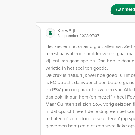
Aanmeld
KeesPijl
3 september 2023 07:37
Het ziet er niet onaardig uit allemaal. Zelf
meest aanvallende middenvelder gaat manif
zijkant kan gaan spelen. Dan heb je daar 
variatie in het spel ten goede.
De crux is natuurlijk wel hoe goed is Timbe
is FC Utrecht daarvoor al een betere graa
en PSV (om nog maar te zwijgen van Atleti
dan ook, ik gun hem (en mezelf + héél Fey
Maar Quinten zal zich t.o.v. vorig seizoe
In dat opzicht heeft de leiding een behoor
te halen of zgn. 'door te selecteren' (op s
geworden bent) en niet een specifieke opvo