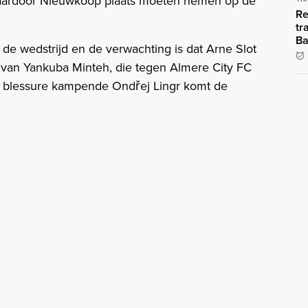
 waardoor Nieuwkoop plaats moeten nemen op de
Re
tr
Ba
 de wedstrijd en de verwachting is dat Arne Slot
n van Yankuba Minteh, die tegen Almere City FC
n blessure kampende Ondřej Lingr komt de