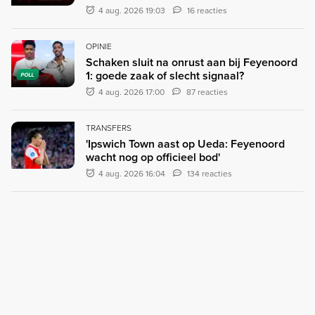
4 aug. 2026 19:03
16 reacties
OPINIE
Schaken sluit na onrust aan bij Feyenoord
1: goede zaak of slecht signaal?
POLL
4 aug. 2026 17:00
87 reacties
TRANSFERS
'Ipswich Town aast op Ueda: Feyenoord
wacht nog op officieel bod'
4 aug. 2026 16:04
134 reacties