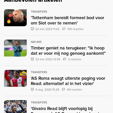
TRANSFERS
'Tottenham bereidt formeel bod voor
om Slot over te nemen'
22 mei 2023 11:42
159 reacties
NIEUWS
Timber geniet na terugkeer: "Ik hoop
dat er voor mij nog genoeg aankomt"
22 mei 2023 13:59
2 reacties
TRANSFERS
'AS Roma waagt uiterste poging voor
Read: alternatief al in het vizier'
4 aug. 2026 15:26
69 reacties
TRANSFERS
'Givairo Read blijft voorlopig bij