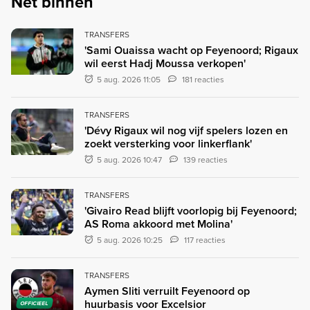
Net binnen
TRANSFERS
'Sami Ouaissa wacht op Feyenoord; Rigaux
wil eerst Hadj Moussa verkopen'
5 aug. 2026 11:05
181 reacties
TRANSFERS
'Dévy Rigaux wil nog vijf spelers lozen en
zoekt versterking voor linkerflank'
5 aug. 2026 10:47
139 reacties
TRANSFERS
'Givairo Read blijft voorlopig bij Feyenoord;
AS Roma akkoord met Molina'
5 aug. 2026 10:25
117 reacties
TRANSFERS
Aymen Sliti verruilt Feyenoord op
huurbasis voor Excelsior
OFFICIEEL