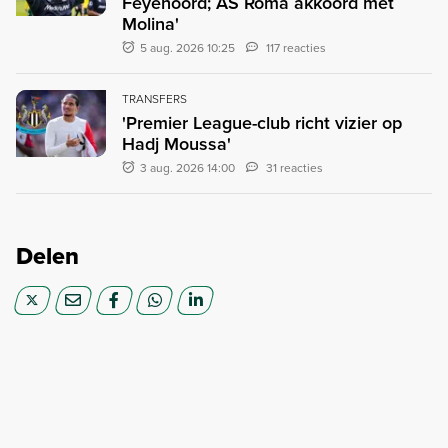
Feyenoord; AS Roma akkoord met
Molina'
5 aug. 2026 10:25
117 reacties
TRANSFERS
'Premier League-club richt vizier op
Hadj Moussa'
3 aug. 2026 14:00
31 reacties
Delen