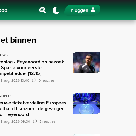
pool
Inloggen
et binnen
EUWS
veblog • Feyenoord op bezoek
j Sparta voor eerste
mpetitieduel [12:15]
9 aug. 2026 10:00
0 reacties
ROPEES
euwe ticketverdeling Europees
etbal dit seizoen; de gevolgen
or Feyenoord
9 aug. 2026 09:00
3 reacties