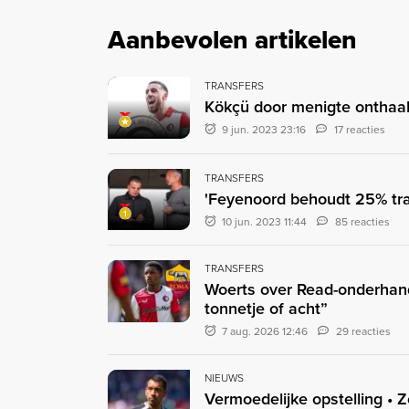
Aanbevolen artikelen
TRANSFERS
Kökçü door menigte onthaald
9 jun. 2023 23:16
17 reacties
TRANSFERS
'Feyenoord behoudt 25% tra
10 jun. 2023 11:44
85 reacties
TRANSFERS
Woerts over Read-onderhand
tonnetje of acht”
7 aug. 2026 12:46
29 reacties
NIEUWS
Vermoedelijke opstelling • 