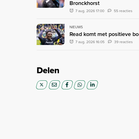
Bronckhorst
7 aug. 2026 17:00
55 reacties
NIEUWS
Read komt met positieve bood
7 aug. 2026 16:05
39 reacties
Delen