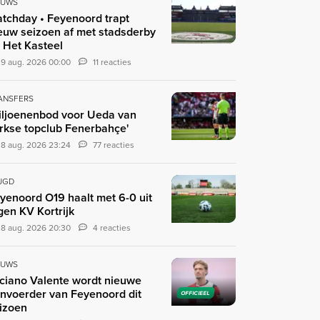
EUWS
tchday • Feyenoord trapt
euw seizoen af met stadsderby
 Het Kasteel
9 aug. 2026 00:00
11 reacties
ANSFERS
iljoenenbod voor Ueda van
rkse topclub Fenerbahçe'
8 aug. 2026 23:24
77 reacties
UGD
yenoord O19 haalt met 6-0 uit
gen KV Kortrijk
8 aug. 2026 20:30
4 reacties
EUWS
ciano Valente wordt nieuwe
nvoerder van Feyenoord dit
OFFICIEEL
izoen