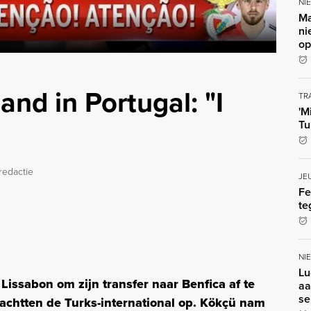
NI
Ma
ni
op
nd in Portugal: "I
TR
'M
Tu
redactie
JE
Fe
te
NI
Lu
Lissabon om zijn transfer naar Benfica af te
aa
se
achtten de Turks-international op. Kökçü nam