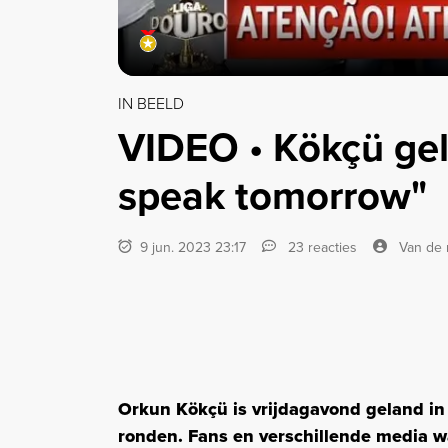
IN BEELD
VIDEO • Kökçü gela
speak tomorrow"
9 jun. 2023 23:17
23 reacties
Van de 
Orkun Kökçü is vrijdagavond geland in 
ronden. Fans en verschillende media w