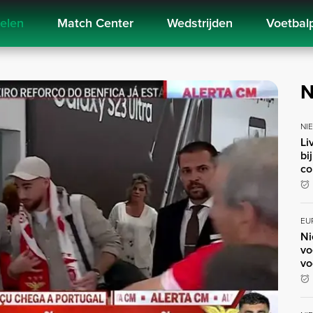
kelen
Match Center
Wedstrijden
Voetbal
N
NI
Li
bi
co
EU
Ni
vo
vo