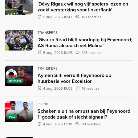
'Dévy Rigaux wil nog vijf spelers lozen en
zoekt versterking voor linkerflank'
5 aug. 2026 10:47
153 reacties
TRANSFERS
'Givairo Read blijft voorlopig bij Feyenoord;
AS Roma akkoord met Molina'
5 aug. 2026 10:25
126 reacties
TRANSFERS
Aymen Sliti verruilt Feyenoord op
huurbasis voor Excelsior
OFFICIEEL
4 aug. 2026 19:03
16 reacties
OPINIE
Schaken sluit na onrust aan bij Feyenoord
1: goede zaak of slecht signaal?
POLL
4 aug. 2026 17:00
88 reacties