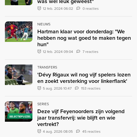
was wel leuk geweest"
12 feb. 2024 06:02
0 reacties
NIEUWS
Hartman klaar voor donderdag: "We
hebben nog wat goed te maken tegen
hun"
12 feb. 2024 09:04
7 reacties
TRANSFERS
'Dévy Rigaux wil nog vijf spelers lozen
en zoekt versterking voor linkerflank'
5 aug. 2026 10:47
153 reacties
SERIES
Deze vijf Feyenoorders zijn volgend
jaar transfervrij: wie blijft en wie
SELECTIEPUZZEL
vertrekt?
4 aug. 2026 08:05
45 reacties