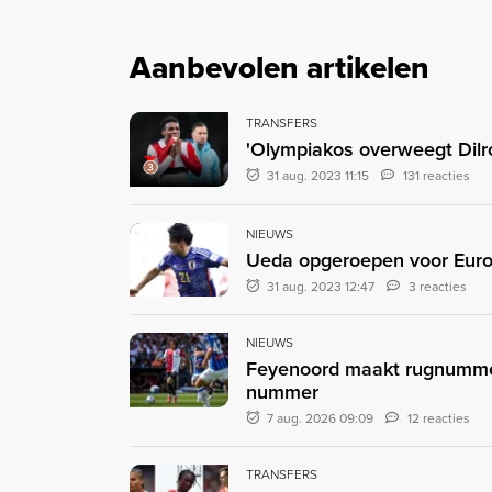
Aanbevolen artikelen
TRANSFERS
'Olympiakos overweegt Dilr
31 aug. 2023 11:15
131 reacties
NIEUWS
Ueda opgeroepen voor Euro
31 aug. 2023 12:47
3 reacties
NIEUWS
Feyenoord maakt rugnummer
nummer
7 aug. 2026 09:09
12 reacties
TRANSFERS