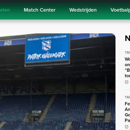
kelen
Match Center
Wedstrijden
Voetbal
N
TR
Wo
on
“B
to
TR
Fe
Am
Go
Pa