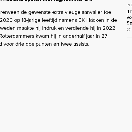
IN
[L
enveen de gewenste extra vleugelaanvaller toe
vo
2020 op 18-jarige leeftijd namens BK Häcken in de
Sp
weden maakte hij indruk en verdiende hij in 2022
otterdammers kwam hij in anderhalf jaar in 27
ed voor drie doelpunten en twee assists.