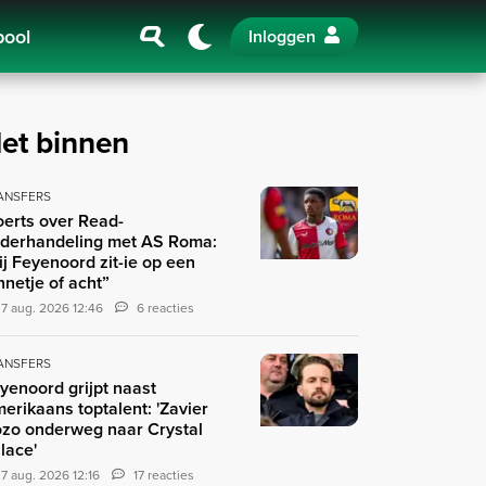
pool
Inloggen
et binnen
ANSFERS
erts over Read-
derhandeling met AS Roma:
ij Feyenoord zit-ie op een
nnetje of acht”
7 aug. 2026 12:46
6 reacties
ANSFERS
yenoord grijpt naast
erikaans toptalent: 'Zavier
zo onderweg naar Crystal
lace'
7 aug. 2026 12:16
17 reacties