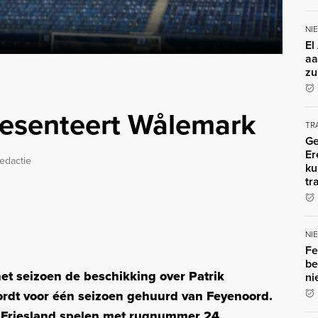
NI
El
aa
zu
esenteert Wålemark
TR
Ge
Er
edactie
ku
tr
NI
Fe
be
et seizoen de beschikking over Patrik
ni
ordt voor één seizoen gehuurd van Feyenoord.
n Friesland spelen met rugnummer 24.