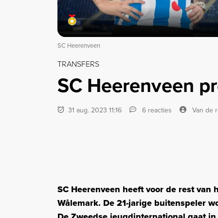
SC Heerenveen
TRANSFERS
SC Heerenveen pr
31 aug. 2023 11:16
6 reacties
Van de r
SC Heerenveen heeft voor de rest van h
Wålemark. De 21-jarige buitenspeler w
De Zweedse jeugdinternational gaat i