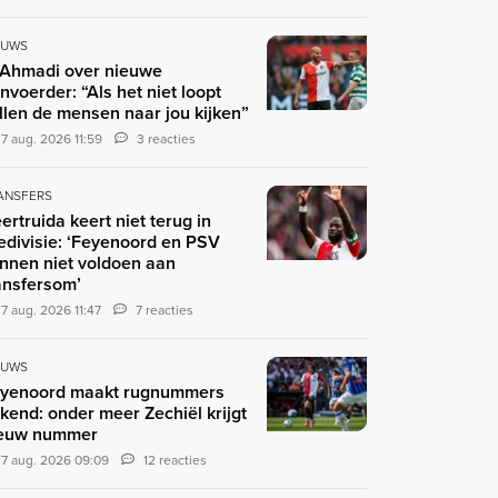
EUWS
 Ahmadi over nieuwe
nvoerder: “Als het niet loopt
llen de mensen naar jou kijken”
7 aug. 2026 11:59
3 reacties
ANSFERS
ertruida keert niet terug in
edivisie: ‘Feyenoord en PSV
nnen niet voldoen aan
ansfersom’
7 aug. 2026 11:47
7 reacties
EUWS
yenoord maakt rugnummers
kend: onder meer Zechiël krijgt
euw nummer
7 aug. 2026 09:09
12 reacties