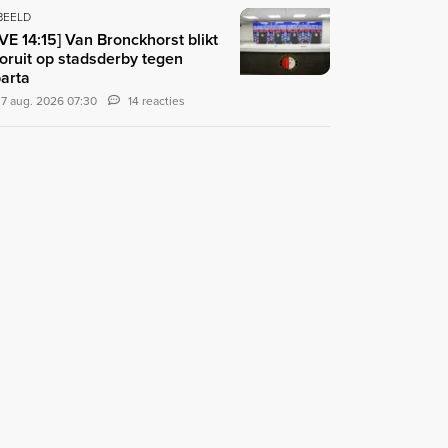
 BEELD
IVE 14:15] Van Bronckhorst blikt
oruit op stadsderby tegen
arta
7 aug. 2026 07:30
14 reacties