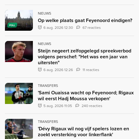
NIEUWS
Op welke plaats gaat Feyenoord eindigen?
POLL
6 aug. 2026 12:30
67 reacties
NIEUWS
Steijn negeert zelfopgelegd spreekverbod
volgens perschef: "Het was een jaar van
uitersten"
6 aug. 2026 12:26
11 reacties
TRANSFERS
'Sami Ouaissa wacht op Feyenoord; Rigaux
wil eerst Hadj Moussa verkopen'
5 aug. 2026 11:05
240 reacties
TRANSFERS
'Dévy Rigaux wil nog vijf spelers lozen en
zoekt versterking voor linkerflank'