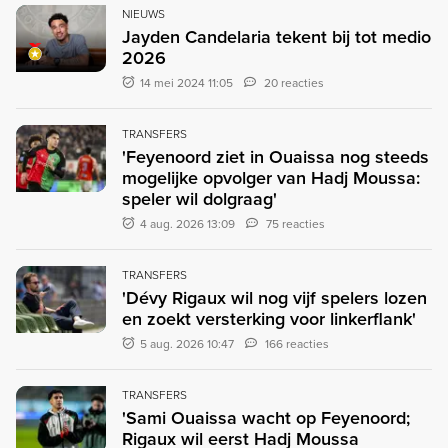
NIEUWS
Jayden Candelaria tekent bij tot medio
2026
14 mei 2024 11:05
20 reacties
TRANSFERS
'Feyenoord ziet in Ouaissa nog steeds
mogelijke opvolger van Hadj Moussa:
speler wil dolgraag'
4 aug. 2026 13:09
75 reacties
TRANSFERS
'Dévy Rigaux wil nog vijf spelers lozen
en zoekt versterking voor linkerflank'
5 aug. 2026 10:47
166 reacties
TRANSFERS
'Sami Ouaissa wacht op Feyenoord;
Rigaux wil eerst Hadj Moussa